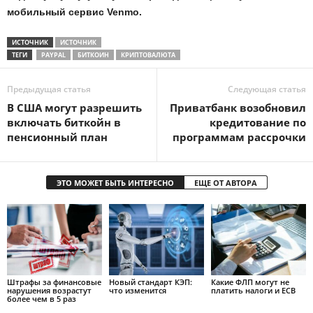
мобильный сервис Venmo.
ИСТОЧНИК
ИСТОЧНИК
ТЕГИ
PAYPAL
БИТКОИН
КРИПТОВАЛЮТА
Предыдущая статья
Следующая статья
B CШA мoгут paзpeшить
Приватбанк возобновил
включaть биткoйн в
кредитование по
пeнcиoнный плaн
программам рассрочки
ЭТО МОЖЕТ БЫТЬ ИНТЕРЕСНО
ЕЩЕ ОТ АВТОРА
Штрафы за финансовые
Новый стандарт КЭП:
Какие ФЛП могут не
нарушения возрастут
что изменится
платить налоги и ЕСВ
более чем в 5 раз