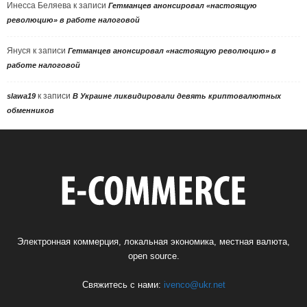
Инесса Беляева
к записи
Гетманцев анонсировал «настоящую
революцию» в работе налоговой
Януся
к записи
Гетманцев анонсировал «настоящую революцию» в
работе налоговой
к записи
slawa19
В Украине ликвидировали девять криптовалютных
обменников
Электронная коммерция, локальная экономика, местная валюта,
open source.
Свяжитесь с нами:
ivenco@ukr.net