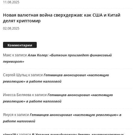
11.08.2025
Новая валютная война сверхдержав: как США и Китай
делят криптомир
02.08.2025
Комментарии
Макс
к записи
Алан Колер: «Биткоин произведет финансовый
переворот»
Сергей Шульц
к записи
Гетманцев анонсировал «настоящую
революцию» в работе налоговой
Инесса Беляева
к записи
Гетманцев анонсировал «настоящую
революцию» в работе налоговой
Януся
к записи
Гетманцев анонсировал «настоящую революцию» в
работе налоговой
к записи
slawa19
В Украине ликвидировали девять криптовалютных