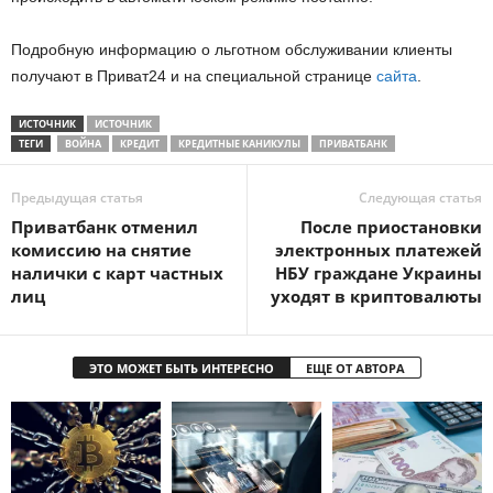
Подробную информацию о льготном обслуживании клиенты
получают в Приват24 и на специальной странице
сайта
.
ИСТОЧНИК
ИСТОЧНИК
ТЕГИ
ВОЙНА
КРЕДИТ
КРЕДИТНЫЕ КАНИКУЛЫ
ПРИВАТБАНК
Предыдущая статья
Следующая статья
Приватбанк отменил
После приостановки
комиссию на снятие
электронных платежей
налички с карт частных
НБУ граждане Украины
лиц
уходят в криптовалюты
ЭТО МОЖЕТ БЫТЬ ИНТЕРЕСНО
ЕЩЕ ОТ АВТОРА