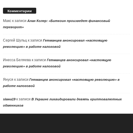
Комментарии
Макс
к записи
Алан Колер: «Биткоин произведет финансовый
переворот»
Сергей Шульц
к записи
Гетманцев анонсировал «настоящую
революцию» в работе налоговой
Инесса Беляева
к записи
Гетманцев анонсировал «настоящую
революцию» в работе налоговой
Януся
к записи
Гетманцев анонсировал «настоящую революцию» в
работе налоговой
к записи
slawa19
В Украине ликвидировали девять криптовалютных
обменников