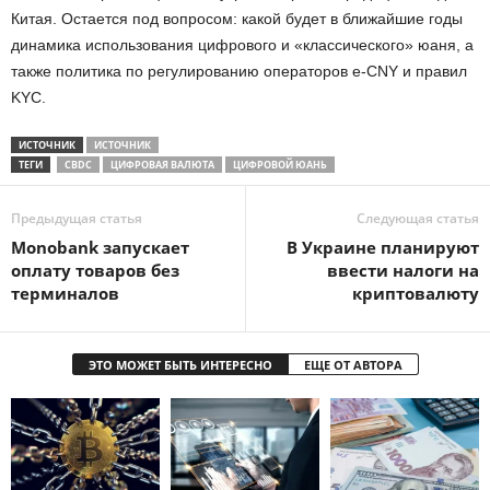
Китая. Остается под вопросом: какой будет в ближайшие годы
динамика использования цифрового и «классического» юаня, а
также политика по регулированию операторов e-CNY и правил
KYC.
ИСТОЧНИК
ИСТОЧНИК
ТЕГИ
CBDC
ЦИФРОВАЯ ВАЛЮТА
ЦИФРОВОЙ ЮАНЬ
Предыдущая статья
Следующая статья
Monobank запускает
В Украине планируют
оплату товаров без
ввести налоги на
терминалов
криптовалюту
ЭТО МОЖЕТ БЫТЬ ИНТЕРЕСНО
ЕЩЕ ОТ АВТОРА