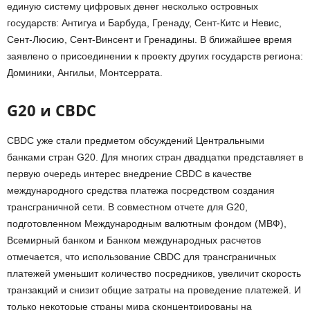
единую систему цифровых денег несколько островных
государств: Антигуа и Барбуда, Гренаду, Сент-Китс и Невис,
Сент-Люсию, Сент-Винсент и Гренадины. В ближайшее время
заявлено о присоединении к проекту других государств региона:
Доминики, Ангильи, Монтсеррата.
G20 и CBDC
CBDC уже стали предметом обсуждений Центральными
банками стран G20. Для многих стран двадцатки представляет в
первую очередь интерес внедрение CBDC в качестве
международного средства платежа посредством создания
трансграничной сети. В совместном отчете для G20,
подготовленном Международным валютным фондом (МВФ),
Всемирный банком и Банком международных расчетов
отмечается, что использование CBDC для трансграничных
платежей уменьшит количество посредников, увеличит скорость
транзакций и снизит общие затраты на проведение платежей. И
только некоторые страны мира сконцентрированы на