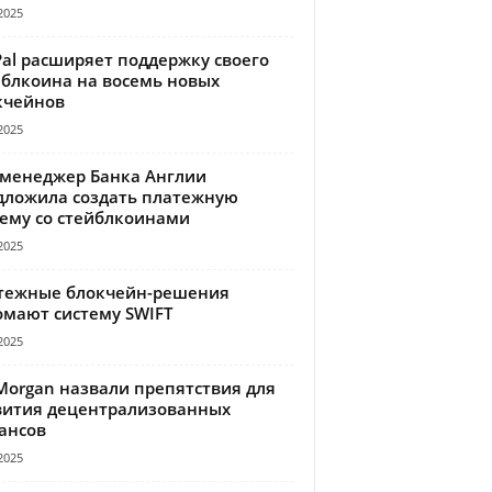
2025
Pal расширяет поддержку своего
йблкоина на восемь новых
кчейнов
2025
-менеджер Банка Англии
дложила создать платежную
тему со стейблкоинами
2025
тежные блокчейн-решения
омают систему SWIFT
2025
Morgan назвали препятствия для
вития децентрализованных
ансов
2025