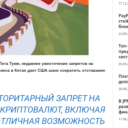
17.12.
Pay
сте
бло
22.09.
Топ
пре
сис
эта Туми, недавнее ужесточение запретов на
05.09.
неса в Китае дает США шанс сократить отставание
Пла
дол
30.08.
ТОРИТАРНЫЙ ЗАПРЕТ НА
В JP
раз
КРИПТОВАЛЮТ, ВКЛЮЧАЯ
фин
 ОТЛИЧНАЯ ВОЗМОЖНОСТЬ
11.08.