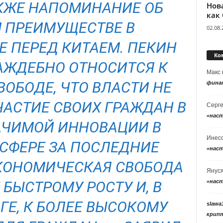
АКЖЕ НАПОМИНАНИЕ ОБ
Нов
как
 ПРЕИМУЩЕСТВЕ В
02.08.
Е ПЕРЕД КИТАЕМ. ПЕКИН
Ко
АЖДЕБНО ОТНОСИТСЯ К
Макс
ОБОДЕ, ЧТО ВЛАСТИ НЕ
фина
ЧАСТИЕ СВОИХ ГРАЖДАН В
Серг
«нас
АЧИМОЙ ИННОВАЦИИ В
Инес
СФЕРЕ ЗА ПОСЛЕДНИЕ
«нас
КОНОМИЧЕСКАЯ СВОБОДА
Янус
«нас
 БЫСТРОМУ РОСТУ И, В
ГЕ, К БОЛЕЕ ВЫСОКОМУ
slawa
крип