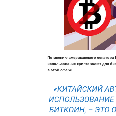
.
c
o
m
.
По мнению американского сенатора П
u
использование криптовалют для биз
в этой сфере.
a
«КИТАЙСКИЙ АВ
ИСПОЛЬЗОВАНИЕ 
БИТКОИН, – ЭТО