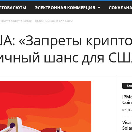
ПТОВАЛЮТЫ
ЭЛЕКТРОННАЯ КОММЕРЦИЯ
ЛОКАЛЬН
 криптовалют в Китае – отличный шанс для США»
А: «Запреты крипто
личный шанс для СШ
Бл
JPM
Coin
07.01.
Visa
Sola