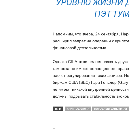
УРОВНЮ ЖИЗНИ Д
ПЭТ ТУМ
Напомним, что вчера, 24 сентября, Нар
расширил запрет на операции с крипто
финансовой деятельностью.
Однако США тоже нельзя назвать друж
там пока не имеют полноценного право
насчет регулирования таких активов. 
биржам США (SEC) Гэри Генслер (Gary G
не имеют никакой внутренней ценности
должны подрывать стабильность эконо
ТЕГИ
КРИПТОВАЛЮТА
НАРОДНЫЙ БАНК КИТАЯ