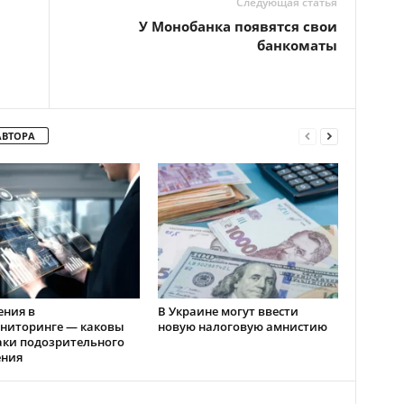
Следующая статья
У Монобанка появятся свои
банкоматы
АВТОРА
ения в
В Украине могут ввести
ниторинге — каковы
новую налоговую амнистию
аки подозрительного
ения