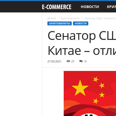
НОВОСТИ
КРИ
e
-
Домой
Криптовалюты
Сенатор США: «Запреты
КРИПТОВАЛЮТЫ
НОВОСТИ
Сенатор СШ
C
o
Китае – от
m
27.09.2021
27
0
m
e
r
c
e