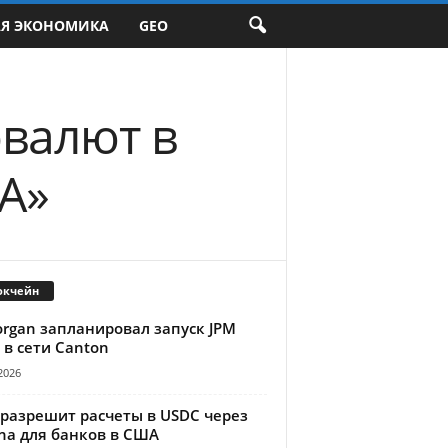
АЯ ЭКОНОМИКА
GEO
валют в
А»
окчейн
organ запланировал запуск JPM
 в сети Canton
2026
 разрешит расчеты в USDC через
na для банков в США