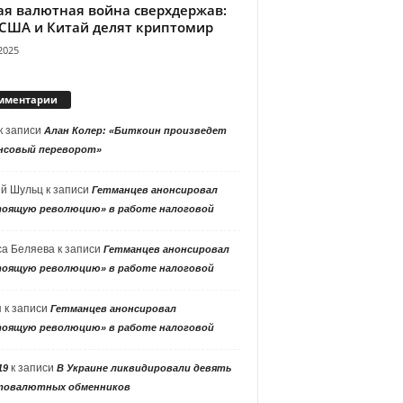
ая валютная война сверхдержав:
 США и Китай делят криптомир
2025
мментарии
к записи
Алан Колер: «Биткоин произведет
нсовый переворот»
ей Шульц
к записи
Гетманцев анонсировал
тоящую революцию» в работе налоговой
са Беляева
к записи
Гетманцев анонсировал
тоящую революцию» в работе налоговой
я
к записи
Гетманцев анонсировал
тоящую революцию» в работе налоговой
к записи
19
В Украине ликвидировали девять
товалютных обменников