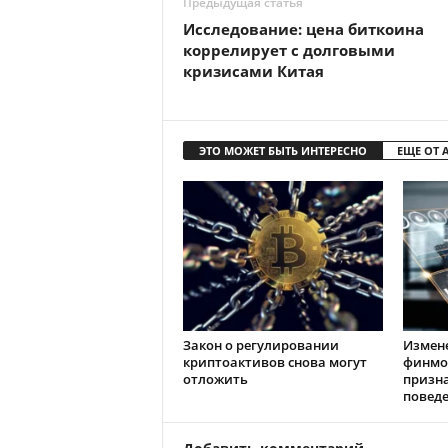
Предыдущая статья
Исследование: цена биткоина
коррелирует с долговыми
кризисами Китая
ЭТО МОЖЕТ БЫТЬ ИНТЕРЕСНО
ЕЩЕ ОТ 
Закон о регулировании
Измен
криптоактивов снова могут
финмо
отложить
призн
повед