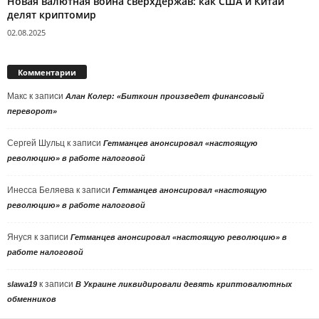
Новая валютная война сверхдержав: как США и Китай
делят криптомир
02.08.2025
Комментарии
Макс
к записи
Алан Колер: «Биткоин произведет финансовый
переворот»
Сергей Шульц
к записи
Гетманцев анонсировал «настоящую
революцию» в работе налоговой
Инесса Беляева
к записи
Гетманцев анонсировал «настоящую
революцию» в работе налоговой
Януся
к записи
Гетманцев анонсировал «настоящую революцию» в
работе налоговой
к записи
slawa19
В Украине ликвидировали девять криптовалютных
обменников