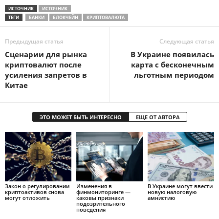
ИСТОЧНИК
ИСТОЧНИК
ТЕГИ
БАНКИ
БЛОКЧЕЙН
КРИПТОВАЛЮТА
Предыдущая статья
Следующая статья
Сценарии для рынка
В Украине появилась
криптовалют после
карта с бесконечным
усиления запретов в
льготным периодом
Китае
ЭТО МОЖЕТ БЫТЬ ИНТЕРЕСНО
ЕЩЕ ОТ АВТОРА
Закон о регулировании
Изменения в
В Украине могут ввести
криптоактивов снова
финмониторинге —
новую налоговую
могут отложить
каковы признаки
амнистию
подозрительного
поведения