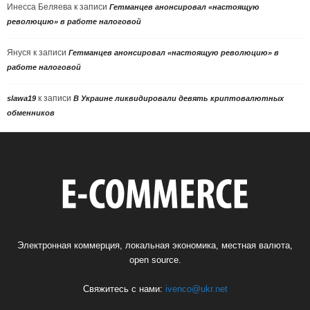
Инесса Беляева
к записи
Гетманцев анонсировал «настоящую
революцию» в работе налоговой
Януся
к записи
Гетманцев анонсировал «настоящую революцию» в
работе налоговой
к записи
slawa19
В Украине ликвидировали девять криптовалютных
обменников
Электронная коммерция, локальная экономика, местная валюта,
open source.
Свяжитесь с нами:
ivenco@ukr.net