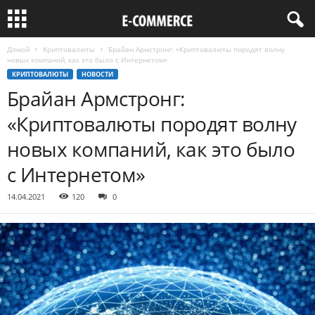
Домой
Криптовалюты
Брайан Армстронг: «Криптовалюты породят волну
новых компаний, как это было с Интернетом»
КРИПТОВАЛЮТЫ
НОВОСТИ
Брайан Армстронг:
«Криптовалюты породят волну
новых компаний, как это было
с Интернетом»
14.04.2021
120
0