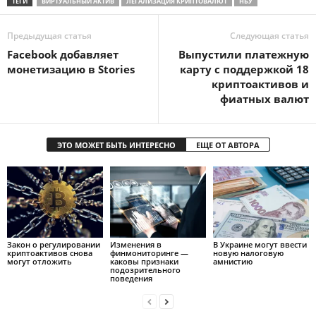
ТЕГИ
ВИРТУАЛЬНЫЙ АКТИВ
ЛЕГАЛИЗАЦИЯ КРИПТОВАЛЮТ
НБУ
Предыдущая статья
Следующая статья
Facebook добавляет
Выпустили платежную
монетизацию в Stories
карту с поддержкой 18
криптоактивов и
фиатных валют
ЭТО МОЖЕТ БЫТЬ ИНТЕРЕСНО
ЕЩЕ ОТ АВТОРА
Закон о регулировании
Изменения в
В Украине могут ввести
криптоактивов снова
финмониторинге —
новую налоговую
могут отложить
каковы признаки
амнистию
подозрительного
поведения