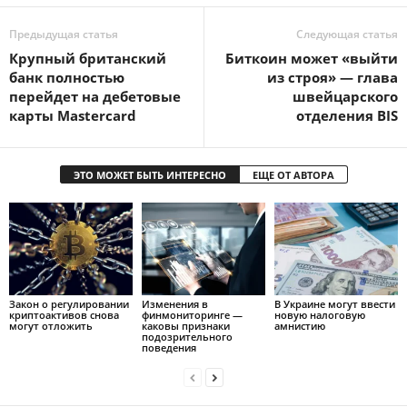
Предыдущая статья
Следующая статья
Крупный британский
Биткоин может «выйти
банк полностью
из строя» — глава
перейдет на дебетовые
швейцарского
карты Mastercard
отделения BIS
ЭТО МОЖЕТ БЫТЬ ИНТЕРЕСНО
ЕЩЕ ОТ АВТОРА
Закон о регулировании
Изменения в
В Украине могут ввести
криптоактивов снова
финмониторинге —
новую налоговую
могут отложить
каковы признаки
амнистию
подозрительного
поведения