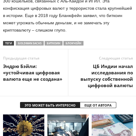
300 кошельков, связанных с Аль-Каидой и ИГИЛ. Эта
конфискация цифровых валют у террористов стала крупнейшей
в истории. Еще в 2018 году Бланкфейн заявил, что биткоин
может угрожать обычным деньгам, и не замечать эту
криптовалюту – слишком глупо.
ТЕГИ
GOLDMAN SACHS
БИТКОИН
БЛОКЧЕЙН
Предыдущая статья
Следующая статья
Эндрю Бэйли:
ЦБ Индии начал
«устойчивая цифровая
исследования по
валюта еще не создана»
выпуску собственной
цифровой валюты
ЭТО МОЖЕТ БЫТЬ ИНТЕРЕСНО
ЕЩЕ ОТ АВТОРА