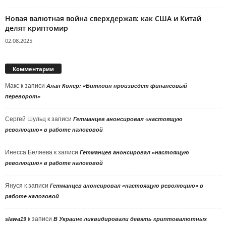
Новая валютная война сверхдержав: как США и Китай
делят криптомир
02.08.2025
Комментарии
Макс
к записи
Алан Колер: «Биткоин произведет финансовый
переворот»
Сергей Шульц
к записи
Гетманцев анонсировал «настоящую
революцию» в работе налоговой
Инесса Беляева
к записи
Гетманцев анонсировал «настоящую
революцию» в работе налоговой
Януся
к записи
Гетманцев анонсировал «настоящую революцию» в
работе налоговой
к записи
slawa19
В Украине ликвидировали девять криптовалютных