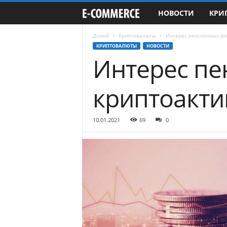
НОВОСТИ
КРИ
e
-
Домой
Криптовалюты
Интерес пенсионных фо
КРИПТОВАЛЮТЫ
НОВОСТИ
Интерес пе
C
o
криптоакти
m
10.01.2021
69
0
m
e
r
c
e