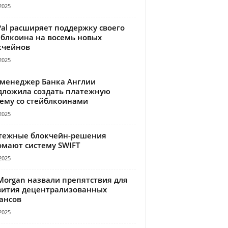
2025
Pal расширяет поддержку своего
йблкоина на восемь новых
кчейнов
2025
-менеджер Банка Англии
дложила создать платежную
тему со стейблкоинами
2025
тежные блокчейн-решения
омают систему SWIFT
2025
Morgan назвали препятствия для
вития децентрализованных
ансов
2025