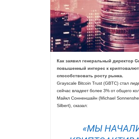
.
c
o
m
.
Как заявил генеральный директор Gr
повышенный интерес к криптовалют
u
способствовать росту рынка.
Grayscale Bitcoin Trust (GBTC) стал л
a
сейчас владеет более 3% от общего ко
Майкл Сонненшайн (Michael Sonnenshei
Silbert), сказал:
«МЫ НАЧАЛИ