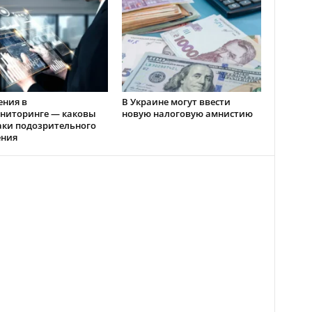
ения в
В Украине могут ввести
ниторинге — каковы
новую налоговую амнистию
аки подозрительного
ения