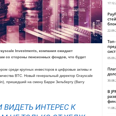
17.12.
Pay
сте
бло
22.09.
Топ
пре
сис
ayscale Investments, компания ожидает
ам со стороны пенсионных фондов, что будет
05.09.
Пла
идером среди крупных инвесторов в цифровые активы и
дол
личества BTC. Новый генеральный директор Grayscale
30.08.
n), пришедший на смену Барри Зильберту (Barry
В JP
раз
фин
 ВИДЕТЬ ИНТЕРЕС К
11.08.