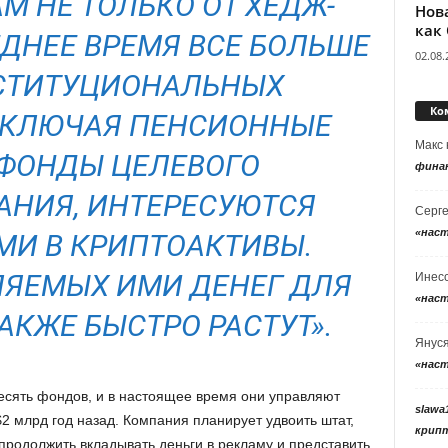
М НЕ ТОЛЬКО ОТ ХЕДЖ-
Нов
как
ЕДНЕЕ ВРЕМЯ ВСЕ БОЛЬШЕ
02.08.
СТИТУЦИОНАЛЬНЫХ
Ко
ВКЛЮЧАЯ ПЕНСИОННЫЕ
Макс
ФОНДЫ ЦЕЛЕВОГО
фина
НИЯ, ИНТЕРЕСУЮТСЯ
Серг
«нас
И В КРИПТОАКТИВЫ.
ЯЕМЫХ ИМИ ДЕНЕГ ДЛЯ
Инес
«нас
АКЖЕ БЫСТРО РАСТУТ».
Янус
«нас
есять фондов, и в настоящее время они управляют
slawa
2 млрд год назад. Компания планирует удвоить штат,
крип
продолжить вкладывать деньги в рекламу и представить