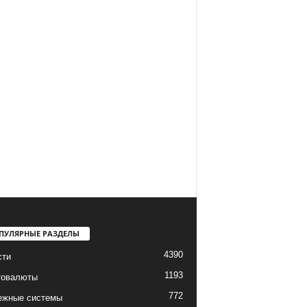
ПУЛЯРНЫЕ РАЗДЕЛЫ
4390
сти
1193
товалюты
772
ежные системы