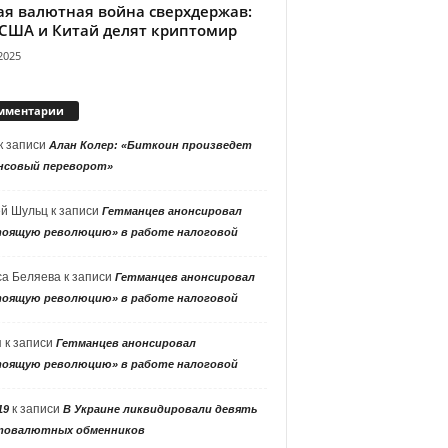
ая валютная война сверхдержав:
 США и Китай делят криптомир
2025
мментарии
к записи
Алан Колер: «Биткоин произведет
нсовый переворот»
ей Шульц
к записи
Гетманцев анонсировал
тоящую революцию» в работе налоговой
са Беляева
к записи
Гетманцев анонсировал
тоящую революцию» в работе налоговой
я
к записи
Гетманцев анонсировал
тоящую революцию» в работе налоговой
к записи
19
В Украине ликвидировали девять
товалютных обменников