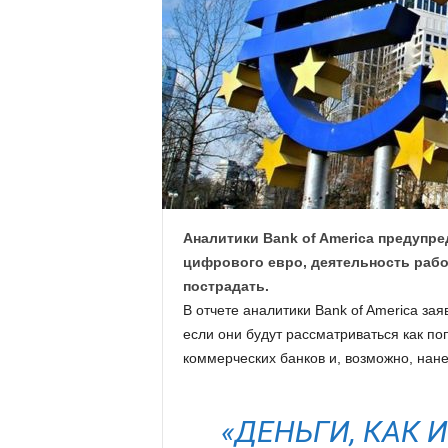
.
c
o
m
.
u
Аналитики Bank of America предупре
цифрового евро, деятельность раб
a
пострадать.
В отчете аналитики Bank of America зая
если они будут рассматриваться как по
коммерческих банков и, возможно, нане
«ДЕНЬГИ, КАК 