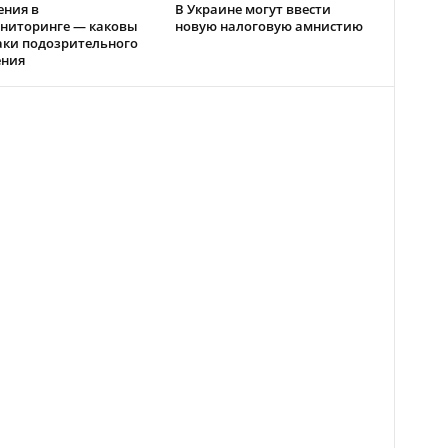
ения в
В Украине могут ввести
ниторинге — каковы
новую налоговую амнистию
аки подозрительного
ения