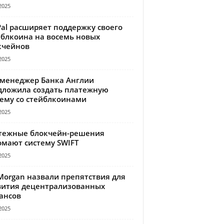
2025
Pal расширяет поддержку своего
йблкоина на восемь новых
кчейнов
2025
-менеджер Банка Англии
дложила создать платежную
тему со стейблкоинами
2025
тежные блокчейн-решения
омают систему SWIFT
2025
Morgan назвали препятствия для
вития децентрализованных
ансов
2025