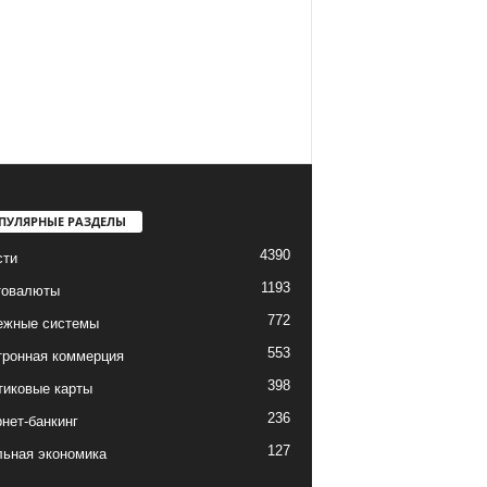
ПУЛЯРНЫЕ РАЗДЕЛЫ
4390
сти
1193
товалюты
772
ежные системы
553
тронная коммерция
398
тиковые карты
236
нет-банкинг
127
льная экономика