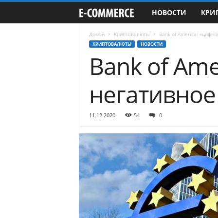
НОВОСТИ
КРИ
e
-
Домой
Криптовалюты
Bank of America: «цифр
КРИПТОВАЛЮТЫ
НОВОСТИ
Bank of Ame
C
o
негативное
m
11.12.2020
54
0
m
e
r
c
e