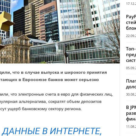
17.12.
Pay
сте
бло
22.09.
Топ
пре
сис
05.09.
дили, что в случае выпуска и широкого принятия
отающих в Евросоюзе банков может серьезно
Пла
дол
вили, что электронные счета в евро для физических лиц,
30.08.
пулярная альтернатива, сократят объем депозитов
В JP
сут ущерб банковскому сектору региона.
раз
фин
11.08.
И ДАННЫЕ В ИНТЕРНЕТЕ,