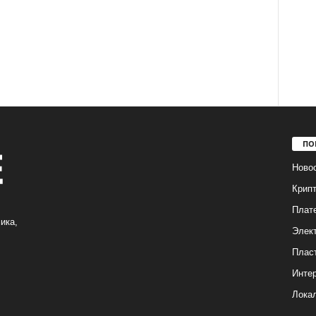
ПО
Ново
Крип
Плат
ика,
Элек
Плас
Интер
Лока