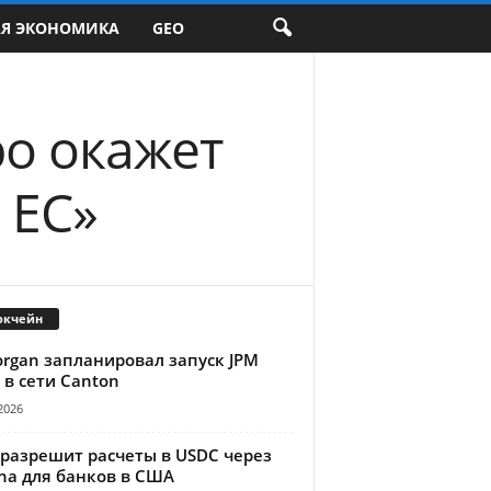
АЯ ЭКОНОМИКА
GEO
ро окажет
 ЕС»
окчейн
organ запланировал запуск JPM
 в сети Canton
2026
 разрешит расчеты в USDC через
na для банков в США