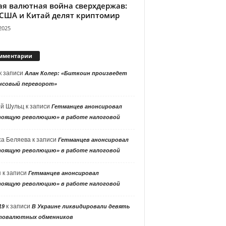
ая валютная война сверхдержав:
 США и Китай делят криптомир
2025
мментарии
к записи
Алан Колер: «Биткоин произведет
нсовый переворот»
ей Шульц
к записи
Гетманцев анонсировал
тоящую революцию» в работе налоговой
са Беляева
к записи
Гетманцев анонсировал
тоящую революцию» в работе налоговой
я
к записи
Гетманцев анонсировал
тоящую революцию» в работе налоговой
к записи
19
В Украине ликвидировали девять
товалютных обменников