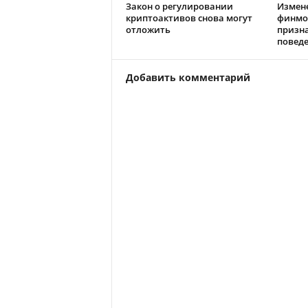
Закон о регулировании
Измен
криптоактивов снова могут
финмо
отложить
призн
повед
Добавить комментарий