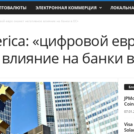
ПТОВАЛЮТЫ
ЭЛЕКТРОННАЯ КОММЕРЦИЯ
ЛОКАЛЬН
овой евро окажет негативное влияние на банки в ЕС»
rica: «цифровой ев
 влияние на банки в
Бл
JPM
Coin
07.01.
Visa
Sola