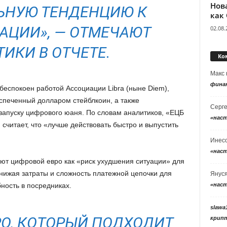
Нов
ЬНУЮ ТЕНДЕНЦИЮ К
как
ЦИИ», — ОТМЕЧАЮТ
02.08.
ИКИ В ОТЧЕТЕ.
Ко
Макс
фина
беспокоен работой Ассоциации Libra (ныне Diem),
еспеченный долларом стейблкоин, а также
Серг
апуску цифрового юаня. По словам аналитиков, «ЕЦБ
«нас
 считает, что «лучше действовать быстро и выпустить
Инес
«нас
ают цифровой евро как «риск ухудшения ситуации» для
нижая затраты и сложность платежной цепочки для
Янус
«нас
бность в посредниках.
slawa
РО, КОТОРЫЙ ПОДХОДИТ
крип