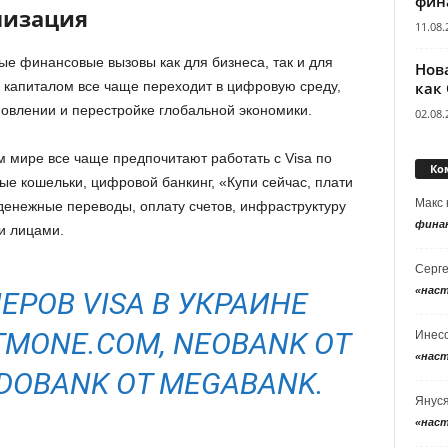
фин
лизация
11.08.
ые финансовые вызовы как для бизнеса, так и для
Нов
как
е капиталом все чаще переходит в цифровую среду,
новлении и перестройке глобальной экономики.
02.08.
 мире все чаще предпочитают работать с Visa по
Ко
е кошельки, цифровой банкинг, «Купи сейчас, плати
Макс
енежные переводы, оплату счетов, инфраструктуру
фина
и лицами.
Серг
«нас
ЕРОВ VISA В УКРАИНЕ
TMONE.COM, NEOBANK ОТ
Инес
«нас
DOBANK ОТ MEGABANK.
Янус
«нас