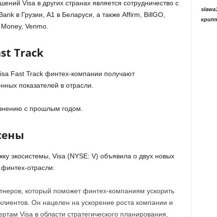
ений Visa в других странах является сотрудничество с
slawa
nk в Грузии, А1 в Беларуси, а также Affirm, BillGO,
крип
ro Money, Venmo.
st Track
sa Fast Track финтех-компании получают
нных показателей в отрасли.
авнению с прошлым годом.
сены
у экосистемы, Visa (NYSE: V) объявила о двух новых
 финтех-отрасли:
тнеров, который поможет финтех-компаниям ускорить
клиентов. Он нацелен на ускорение роста компании и
ертам Visa в области стратегического планирования,