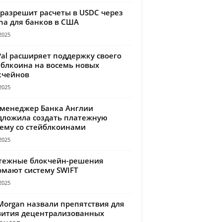
 разрешит расчеты в USDC через
na для банков в США
2025
Pal расширяет поддержку своего
йблкоина на восемь новых
кчейнов
2025
-менеджер Банка Англии
дложила создать платежную
тему со стейблкоинами
2025
тежные блокчейн-решения
омают систему SWIFT
2025
Morgan назвали препятствия для
вития децентрализованных