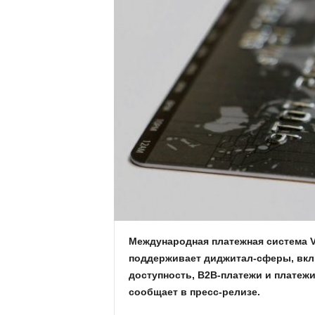
.
c
o
m
.
u
a
Международная платежная система Vi
поддерживает диджитал-сферы, вк
доступность, B2B-платежи и платеж
сообщает в пресс-релизе.