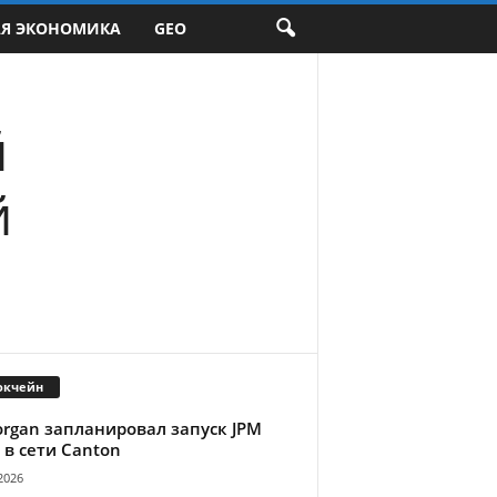
АЯ ЭКОНОМИКА
GEO
й
й
окчейн
organ запланировал запуск JPM
 в сети Canton
2026