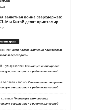
ансов
2025
ая валютная война сверхдержав:
 США и Китай делят криптомир
2025
мментарии
к записи
Алан Колер: «Биткоин произведет
нсовый переворот»
ей Шульц
к записи
Гетманцев анонсировал
тоящую революцию» в работе налоговой
са Беляева
к записи
Гетманцев анонсировал
тоящую революцию» в работе налоговой
я
к записи
Гетманцев анонсировал
тоящую революцию» в работе налоговой