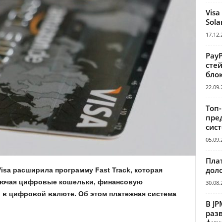
Visa
Sola
17.12.
Pay
сте
бло
22.09.
Топ
пре
сис
05.09.
Пла
дол
sa расширила программу Fast Track, которая
лючая цифровые кошельки, финансовую
30.08.
и в цифровой валюте. Об этом платежная система
В JP
раз