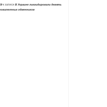
к записи
19
В Украине ликвидировали девять
товалютных обменников