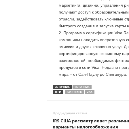
маркетинга, дизайна, управления р
получают доступ к образовательным
отрасли, задействовать ключевые ст
быстрого создания и запуска карты 
Программа сертификации Visa Read
компаниям наладить оперативную с
эмиссии и других ключевых услуг. До
сертифицированную экосистему парт
возможностей, необходимых финтех
продуктов в сети Visa. Недавно про
мира – от Сан-Паулу до Сингапура.
ИСТОЧНИК
ИСТОЧНИК
ТЕГИ
FAST TRACK
VISA
Предыдущая статья
IRS США рассматривает различн
варианты налогообложения