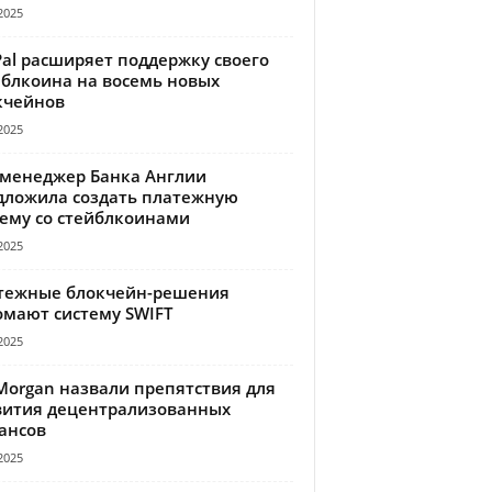
2025
Pal расширяет поддержку своего
йблкоина на восемь новых
кчейнов
2025
-менеджер Банка Англии
дложила создать платежную
тему со стейблкоинами
2025
тежные блокчейн-решения
омают систему SWIFT
2025
Morgan назвали препятствия для
вития децентрализованных
ансов
2025