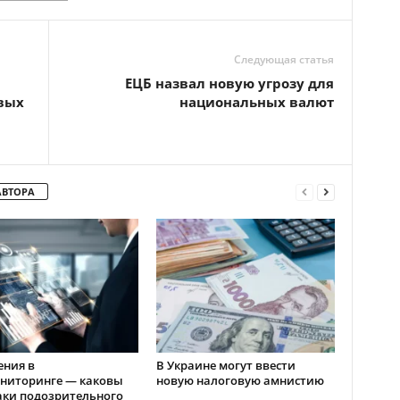
Следующая статья
ЕЦБ назвал новую угрозу для
вых
национальных валют
АВТОРА
ения в
В Украине могут ввести
ниторинге — каковы
новую налоговую амнистию
аки подозрительного