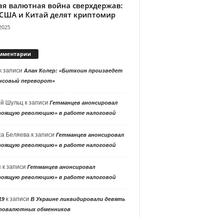
ая валютная война сверхдержав:
 США и Китай делят криптомир
2025
мментарии
к записи
Алан Колер: «Биткоин произведет
нсовый переворот»
ей Шульц
к записи
Гетманцев анонсировал
тоящую революцию» в работе налоговой
са Беляева
к записи
Гетманцев анонсировал
тоящую революцию» в работе налоговой
я
к записи
Гетманцев анонсировал
тоящую революцию» в работе налоговой
к записи
19
В Украине ликвидировали девять
товалютных обменников