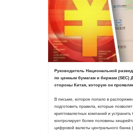
.
c
o
m
.
u
Руководитель Национальной разве
по ценным бумагам и биржам (SEC) 
a
стороны Китая, которую он проявля
В письме, которое попало в распоряж
подготовить правила, которые позволя
криптовалютных компаний и устранить 
контролирует более половины хешрейта 
цифровой валюты центрального банка (