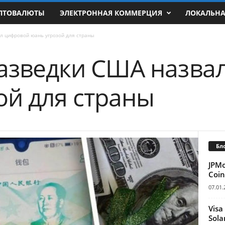
ПТОВАЛЮТЫ
ЭЛЕКТРОННАЯ КОММЕРЦИЯ
ЛОКАЛЬН
л цифровой юань угрозой для страны
азведки США назва
ой для страны
Бл
JPM
Coin
07.01.
Visa
Sola