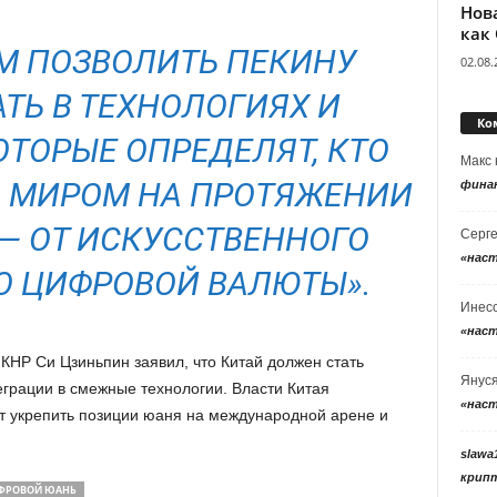
Нов
как
М ПОЗВОЛИТЬ ПЕКИНУ
02.08.
ТЬ В ТЕХНОЛОГИЯХ И
Ко
ОТОРЫЕ ОПРЕДЕЛЯТ, КТО
Макс
Ь МИРОМ НА ПРОТЯЖЕНИИ
фина
— ОТ ИСКУССТВЕННОГО
Серг
«нас
О ЦИФРОВОЙ ВАЛЮТЫ».
Инес
«нас
КНР Си Цзиньпин заявил, что Китай должен стать
Янус
еграции в смежные технологии. Власти Китая
«нас
т укрепить позиции юаня на международной арене и
slawa
крип
ФРОВОЙ ЮАНЬ