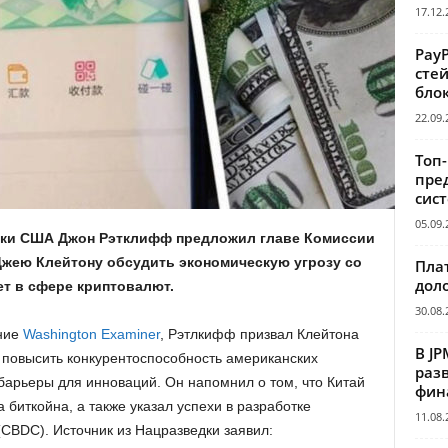
17.12.
Pay
сте
бло
22.09.
Топ
пре
сис
05.09.
дки США Джон Рэтклифф предложил главе Комиссии
Джею Клейтону обсудить экономическую угрозу со
Пла
дол
ет в сфере криптовалют.
30.08.
ение
Washington Examiner
, Рэтлкифф призвал Клейтона
В JP
т повысить конкурентоспособность американских
раз
барьеры для инноваций. Он напомнил о том, что Китай
фин
биткойна, а также указал успехи в разработке
11.08.
CBDC). Источник из Нацразведки заявил: