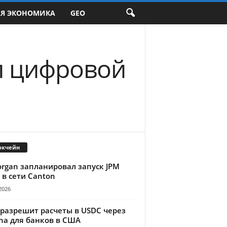
АЯ ЭКОНОМИКА
GEO
л цифровой
окчейн
organ запланировал запуск JPM
 в сети Canton
2026
 разрешит расчеты в USDC через
na для банков в США