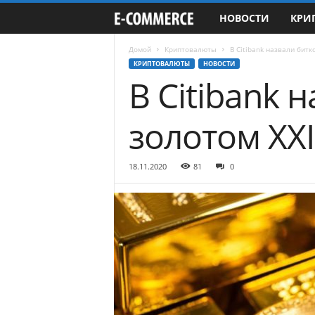
НОВОСТИ
КРИ
e
-
Домой
Криптовалюты
В Citibank назвали бит
КРИПТОВАЛЮТЫ
НОВОСТИ
В Citibank
C
o
золотом XXI
m
18.11.2020
81
0
m
e
r
c
e