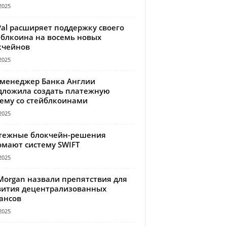
2025
Pal расширяет поддержку своего
йблкоина на восемь новых
кчейнов
2025
-менеджер Банка Англии
дложила создать платежную
тему со стейблкоинами
2025
тежные блокчейн-решения
омают систему SWIFT
2025
Morgan назвали препятствия для
вития децентрализованных
ансов
2025