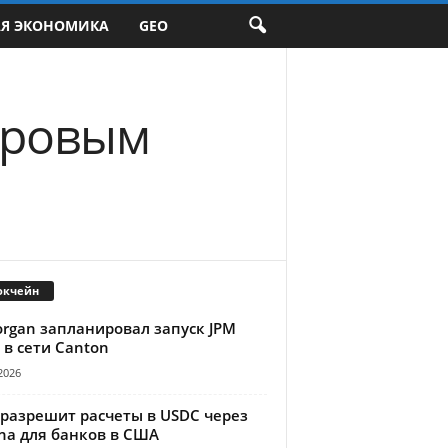
АЯ ЭКОНОМИКА
GEO
ифровым
окчейн
organ запланировал запуск JPM
 в сети Canton
2026
 разрешит расчеты в USDC через
na для банков в США