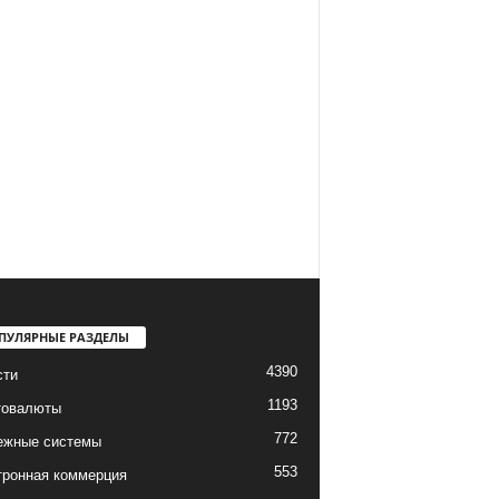
ПУЛЯРНЫЕ РАЗДЕЛЫ
4390
сти
1193
товалюты
772
ежные системы
553
тронная коммерция