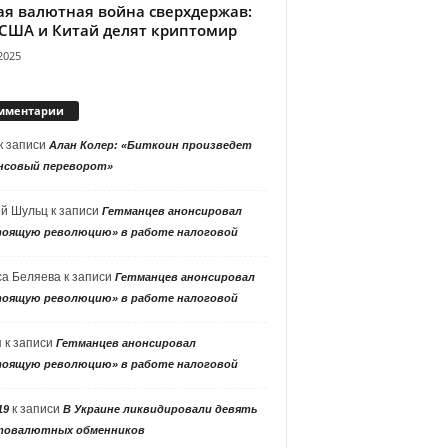
ая валютная война сверхдержав:
 США и Китай делят криптомир
2025
мментарии
к записи
Алан Колер: «Биткоин произведет
нсовый переворот»
ей Шульц
к записи
Гетманцев анонсировал
тоящую революцию» в работе налоговой
са Беляева
к записи
Гетманцев анонсировал
тоящую революцию» в работе налоговой
я
к записи
Гетманцев анонсировал
тоящую революцию» в работе налоговой
к записи
19
В Украине ликвидировали девять
товалютных обменников