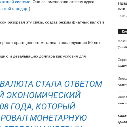
лютной системе
. Оно ознаменовало отвязку курса
Нов
как
олотой стандарт
).
02.08.
сон разорвал эту связь, создав режим фиатных валют в
Ко
Макс
 росте драгоценного металла в последующие 50 лет.
фина
яцию и девальвацию доллара как условия для
Серг
«нас
Инес
ОВАЛЮТА СТАЛА ОТВЕТОМ
«нас
Й ЭКОНОМИЧЕСКИЙ
Янус
«нас
08 ГОДА, КОТОРЫЙ
РОВАЛ МОНЕТАРНУЮ
slawa
крип