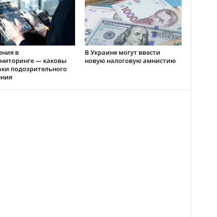
ения в
В Украине могут ввести
ниторинге — каковы
новую налоговую амнистию
аки подозрительного
ения