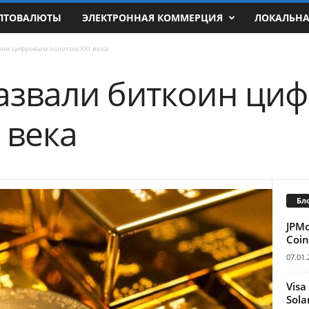
ПТОВАЛЮТЫ
ЭЛЕКТРОННАЯ КОММЕРЦИЯ
ЛОКАЛЬН
коин цифровым золотом XXI века
 назвали биткоин ц
 века
Бл
JPM
Coin
07.01.
Visa
Sola