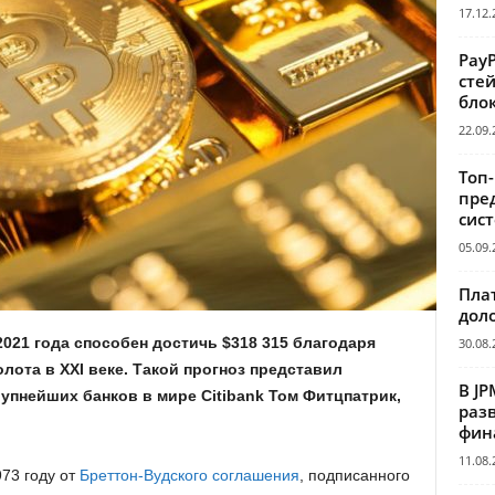
17.12.
Pay
сте
бло
22.09.
Топ
пре
сис
05.09.
Пла
дол
021 года способен достичь $318 315 благодаря
30.08.
лота в XXI веке. Такой прогноз представил
В JP
упнейших банков в мире Citibank Том Фитцпатрик,
раз
фин
11.08.
973 году от
Бреттон-Вудского соглашения
, подписанного