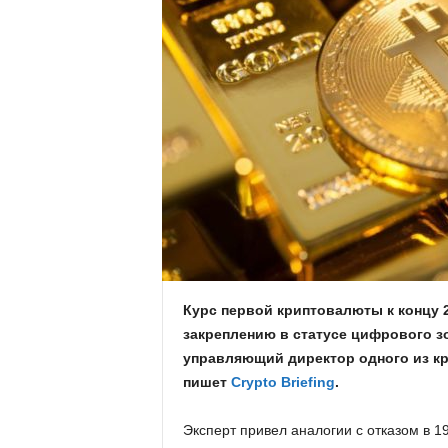
.
c
o
m
.
u
a
Курс первой криптовалюты к концу 2
закреплению в статусе цифрового зо
управляющий директор одного из кр
пишет
Crypto Briefing
.
Эксперт привел аналогии с отказом в 1