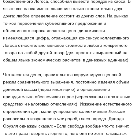
божественного Логоса, способная вывести порядок из хаоса. В
языке все слова имеют значение только относительно друг
друга: любое определение состоит из других слов. На рынках
точкой пересечения субъективного предложения и
объективного спроса является цена: динамически
изменяющаяся цифра, отражающая консенсус коллективного
Логоса относительно меновой стоимости любого конкретного
товара на любой другой товар (для простоты выраженный на
общем языке экономических расчетов: в денежных единицах).
Что касается денег, правительства коррумпируют ценовой
режим сравнительного выражения, постоянно изменяя объем
денежной массы (через инфляцию) и одновременно
принудительно обеспечивая спрос (через законы о платежных
средствах и налоговых отчислениях). Искажение естественного
определения цен, манипулирование коллективным Логосом,
равносильно извращению
vox populi
, гласа народа. Джордж
Оруэлл однажды сказал: «Если свобода вообще что-то значит,
то это право говорить людям то, чего они не хотят слышать».