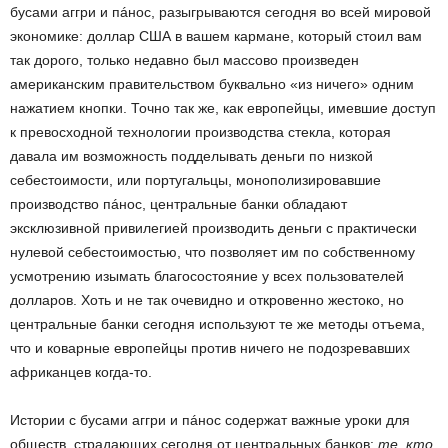
бусами аггри и пáнос, разыгрываются сегодня во всей мировой
экономике: доллар США в вашем кармане, который стоил вам
так дорого, только недавно был массово произведен
американским правительством буквально «из ничего» одним
нажатием кнопки. Точно так же, как европейцы, имевшие доступ
к превосходной технологии производства стекла, которая
давала им возможность подделывать деньги по низкой
себестоимости, или португальцы, монополизировавшие
производство пáнос, центральные банки обладают
эксклюзивной привилегией производить деньги с практически
нулевой себестоимостью, что позволяет им по собственному
усмотрению изымать благосостояние у всех пользователей
долларов. Хоть и не так очевидно и откровенно жестоко, но
центральные банки сегодня используют те же методы отъема,
что и коварные европейцы против ничего не подозревавших
африканцев когда-то.
Истории с бусами аггри и пáнос содержат важные уроки для
обществ, страдающих сегодня от центральных банков:
те, кто