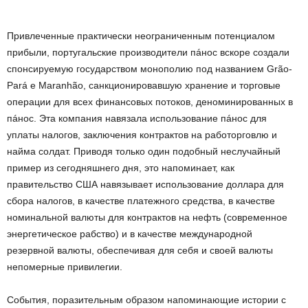
Привлеченные практически неограниченным потенциалом
прибыли, португальские производители пáнос вскоре создали
спонсируемую государством монополию под названием Grão-
Pará e Maranhão, санкционировавшую хранение и торговые
операции для всех финансовых потоков, деноминированных в
пáнос. Эта компания навязала использование пáнос для
уплаты налогов, заключения контрактов на работорговлю и
найма солдат. Приводя только один подобный неслучайный
пример из сегодняшнего дня, это напоминает, как
правительство США навязывает использование доллара для
сбора налогов, в качестве платежного средства, в качестве
номинальной валюты для контрактов на нефть (современное
энергетическое рабство) и в качестве международной
резервной валюты, обеспечивая для себя и своей валюты
непомерные привилегии.
События, поразительным образом напоминающие истории с