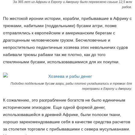
За 365 лет из Африки в Европу и Америку было перевезено свыше 12,5 млн
рабов.
По жестокой иронии истории, корабли, прибывавшие в Африку с
трюмами, набитыми (поддельными) бусами аггри, позже
отправлялись к европейским и американским берегам с
драгоценным человеческим грузом. Бесчеловечные и
непростительно педантичные хозяева этих невольничих судов
набивали трюмы рабами так же плотно, как до того
стеклянными бусами, использовавшимися для их покупки.
Подобно поддельным бусам аггри, рабы плотно укладывались в трюмах для
переправки в Европу и Америку.
К сожалению, это разграбление богатств не было единичным
историческим эпизодом. Еще одной формой денег,
использовавшейся в древней Африке, были полоски ткани,
хорошо зарекомендовавшие себя в качестве средства расчетов
за столетия торговли с прибывавшими с севера мусульманами.