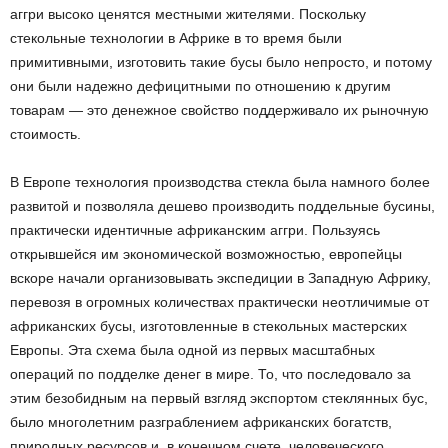
аггри высоко ценятся местными жителями. Поскольку
стекольные технологии в Африке в то время были
примитивными, изготовить такие бусы было непросто, и потому
они были надежно дефицитными по отношению к другим
товарам — это денежное свойство поддерживало их рыночную
стоимость.
В Европе технология производства стекла была намного более
развитой и позволяла дешево производить поддельные бусины,
практически идентичные африканским аггри. Пользуясь
открывшейся им экономической возможностью, европейцы
вскоре начали организовывать экспедиции в Западную Африку,
перевозя в огромных количествах практически неотличимые от
африканских бусы, изготовленные в стекольных мастерских
Европы. Эта схема была одной из первых масштабных
операций по подделке денег в мире. То, что последовало за
этим безобидным на первый взгляд экспортом стеклянных бус,
было многолетним разграблением африканских богатств,
природных ресурсов и, в конечном счете, человеческого