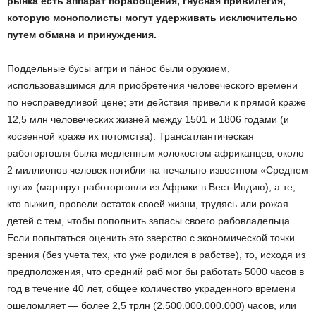
рынка есть аппарат порабощения, гнусная привилегия,
которую монополисты могут удерживать исключительно
путем обмана и принуждения.
Поддельные бусы аггри и пáнос были оружием,
использовавшимся для приобретения человеческого времени
по несправедливой цене; эти действия привели к прямой краже
12,5 млн человеческих жизней между 1501 и 1806 годами (и
косвенной краже их потомства). Трансатлантическая
работорговля была медленным холокостом африканцев; около
2 миллионов человек погибли на печально известном «Среднем
пути» (маршрут работорговли из Африки в Вест-Индию), а те,
кто выжил, провели остаток своей жизни, трудясь или рожая
детей с тем, чтобы пополнить запасы своего рабовладельца.
Если попытаться оценить это зверство с экономической точки
зрения (без учета тех, кто уже родился в рабстве), то, исходя из
предположения, что средний раб мог бы работать 5000 часов в
год в течение 40 лет, общее количество украденного времени
ошеломляет — более 2,5 трлн (2.500.000.000.000) часов, или