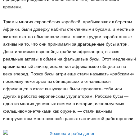
времени.
Трюмы многих европейских кораблей, прибывавших к берегам
Африки, были доверху набиты стеклянными бусами, и местные
жители охотно обменивали свои тяжким трудом заработанные
активы на то, что они принимали за драгоценные бусы аггри.
Десятилетиями европейцы грабили африканцев, вывозя
реальные активы в обмен на фальшивые бусы. Этот медленный
криминальный эпизод искалечил африканское общество на
века вперед. Позже бусы аггри еще стали называть «рабскими»,
поскольку некоторые из обнищавших и отчаявшихся
африканцев в итоге вынуждены были продавать себя или
других в рабство европейским узурпаторам. Рабские бусы —
одна из многих денежных систем в истории, используемых
фальшивомонетчиками как оружие, — стали важным
инструментом многовековой трансатлантической работорговли.