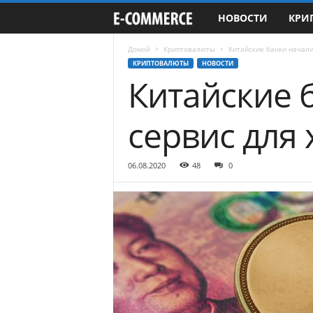
НОВОСТИ
КРИ
e
-
Домой
Криптовалюты
Китайские банки начали
КРИПТОВАЛЮТЫ
НОВОСТИ
Китайские 
C
o
сервис для
m
06.08.2020
48
0
m
e
r
c
e