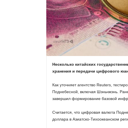
.
c
o
m
.
Несколько китайских государственн
u
хранения и передачи цифрового юан
a
Как уточняет агентство Reuters, тести
Поднебесной, включая Шэньчжэнь. Ране
завершил формирование базовой инфра
Считается, что цифровая валюта Подн
доллара в Азиатско-Тихоокеанском рег