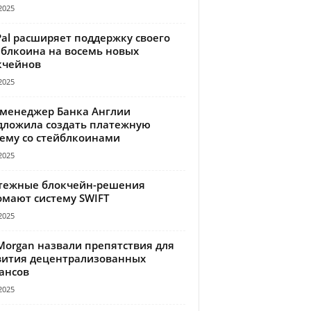
2025
Pal расширяет поддержку своего
йблкоина на восемь новых
кчейнов
2025
-менеджер Банка Англии
дложила создать платежную
тему со стейблкоинами
2025
тежные блокчейн-решения
омают систему SWIFT
2025
Morgan назвали препятствия для
вития децентрализованных
ансов
2025