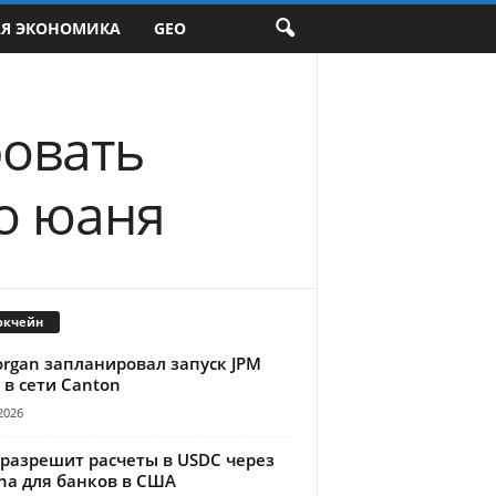
АЯ ЭКОНОМИКА
GEO
ровать
о юаня
окчейн
organ запланировал запуск JPM
 в сети Canton
2026
 разрешит расчеты в USDC через
na для банков в США