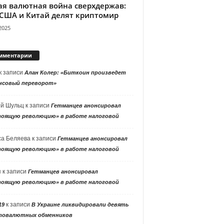
ая валютная война сверхдержав:
 США и Китай делят криптомир
2025
мментарии
к записи
Алан Колер: «Биткоин произведет
нсовый переворот»
ей Шульц
к записи
Гетманцев анонсировал
тоящую революцию» в работе налоговой
са Беляева
к записи
Гетманцев анонсировал
тоящую революцию» в работе налоговой
я
к записи
Гетманцев анонсировал
тоящую революцию» в работе налоговой
к записи
19
В Украине ликвидировали девять
товалютных обменников