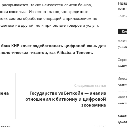
Нов
раскрываются, также неизвестен список банков,
как
нии кошелька. Известно только, что кредитные
02.08.
воих систем обработки операций с приложением не
ошелька на другой, но и при оплате товаров и услуг с
Ко
Макс
й банк КНР хочет задействовать цифровой юань для
фина
ологических гигантов, как Alibaba и Tencent.
Серг
«нас
Инес
«нас
Следующая статья
лена
Государство vs Биткойн — анализ
Янус
отношения к биткоину и цифровой
«нас
экономике
slawa
крип