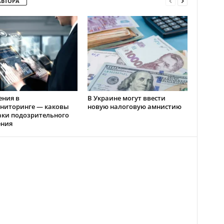
АВТОРА
ения в
В Украине могут ввести
ниторинге — каковы
новую налоговую амнистию
аки подозрительного
ения