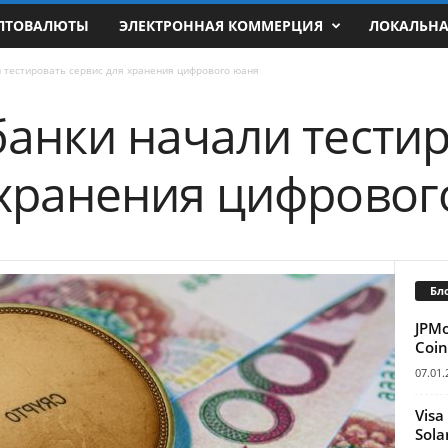
ПТОВАЛЮТЫ
ЭЛЕКТРОННАЯ КОММЕРЦИЯ
ЛОКАЛЬН
 тестировать сервис для хранения цифрового юаня
банки начали тести
 хранения цифровог
Бл
JPM
Coin
07.01.
Visa
Sola