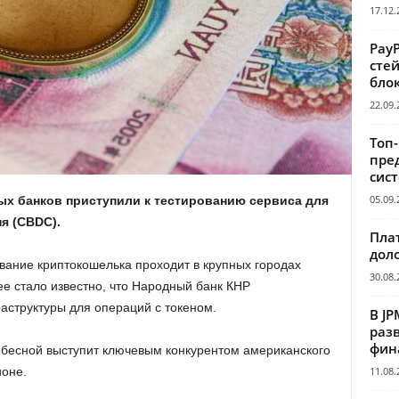
17.12.
Pay
сте
бло
22.09.
Топ
пре
сис
05.09.
ых банков приступили к тестированию сервиса для
я (CBDC).
Пла
дол
рование криптокошелька проходит в крупных городах
30.08.
е стало известно, что Народный банк КНР
структуры для операций с токеном.
В JP
раз
фин
ебесной выступит ключевым конкурентом американского
11.08.
ионе.