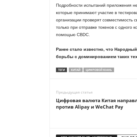
Подробности испытаний приложения не 
которые принимают участие в тестирова
организации проверят совместимость с
только при отправке токенов с одного к
помощью CBDC.
Ранее стало известно, что Народны
борьбы с доминированием таких техн
ТЕГИ
КИТАЙ
ЦИФРОВОЙ ЮАНЬ
Предыдущая статья
Цифровая валюта Китая направ
против Alipay и WeChat Pay