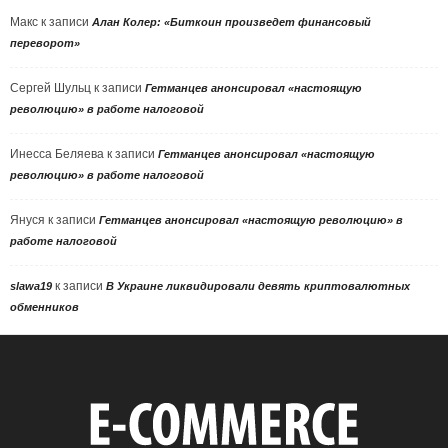
Макс
к записи
Алан Колер: «Биткоин произведет финансовый
переворот»
Сергей Шульц
к записи
Гетманцев анонсировал «настоящую
революцию» в работе налоговой
Инесса Беляева
к записи
Гетманцев анонсировал «настоящую
революцию» в работе налоговой
Януся
к записи
Гетманцев анонсировал «настоящую революцию» в
работе налоговой
к записи
slawa19
В Украине ликвидировали девять криптовалютных
обменников