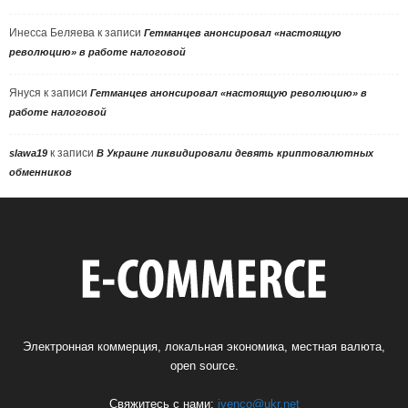
Инесса Беляева
к записи
Гетманцев анонсировал «настоящую
революцию» в работе налоговой
Януся
к записи
Гетманцев анонсировал «настоящую революцию» в
работе налоговой
к записи
slawa19
В Украине ликвидировали девять криптовалютных
обменников
Электронная коммерция, локальная экономика, местная валюта,
open source.
Свяжитесь с нами:
ivenco@ukr.net