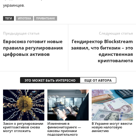
украинцев.
ТЕГИ
ИПОТЕКА
ПРИВАТБАНК
Предыдущая статья
Следующая статья
Евросоюз готовит новые
Гендиректор Blockstream
правила регулирования
заявил, что биткоин – это
цифровых активов
единственная
криптовалюта
ЭТО МОЖЕТ БЫТЬ ИНТЕРЕСНО
ЕЩЕ ОТ АВТОРА
Закон о регулировании
Изменения в
В Украине могут ввести
криптоактивов снова
финмониторинге —
новую налоговую
могут отложить
каковы признаки
амнистию
подозрительного