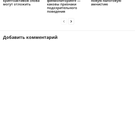
криптоактивов снова
финмониторинге —
новую налоговую
могут отложить
каковы признаки
амнистию
подозрительного
поведения
Добавить комментарий