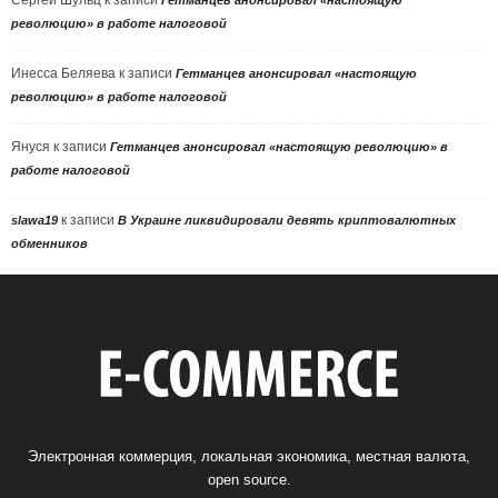
Сергей Шульц
к записи
Гетманцев анонсировал «настоящую
революцию» в работе налоговой
Инесса Беляева
к записи
Гетманцев анонсировал «настоящую
революцию» в работе налоговой
Януся
к записи
Гетманцев анонсировал «настоящую революцию» в
работе налоговой
к записи
slawa19
В Украине ликвидировали девять криптовалютных
обменников
Электронная коммерция, локальная экономика, местная валюта,
open source.