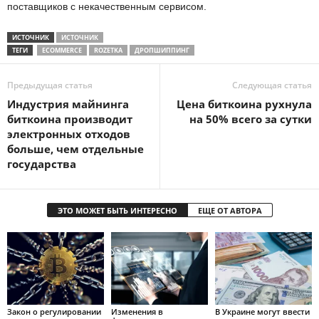
поставщиков с некачественным сервисом.
ИСТОЧНИК
ИСТОЧНИК
ТЕГИ
ECOMMERCE
ROZETKA
ДРОПШИППИНГ
Предыдущая статья
Следующая статья
Индустрия майнинга
Цена биткоина рухнула
биткоина производит
на 50% всего за сутки
электронных отходов
больше, чем отдельные
государства
ЭТО МОЖЕТ БЫТЬ ИНТЕРЕСНО
ЕЩЕ ОТ АВТОРА
Закон о регулировании
Изменения в
В Украине могут ввести