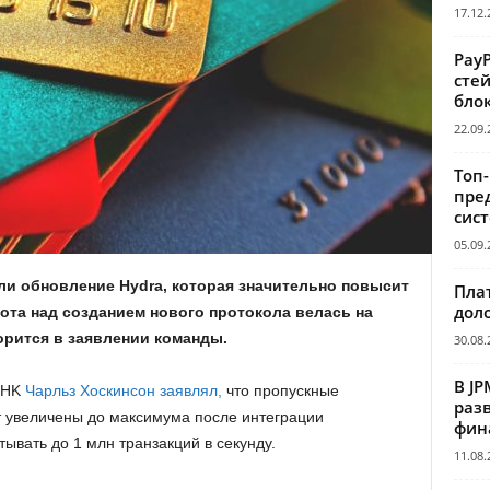
17.12.
Pay
сте
бло
22.09.
Топ
пре
сис
05.09.
ли обновление Hydra, которая значительно повысит
Пла
дол
ота над созданием нового протокола велась на
орится в заявлении команды.
30.08.
В JP
IOHK
Чарльз Хоскинсон заявлял,
что пропускные
раз
 увеличены до максимума после интеграции
фин
ывать до 1 млн транзакций в секунду.
11.08.