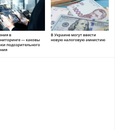
ения в
В Украине могут ввести
ниторинге — каковы
новую налоговую амнистию
аки подозрительного
ения