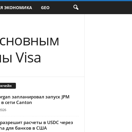
АЯ ЭКОНОМИКА
GEO
основным
ы Visa
окчейн
organ запланировал запуск JPM
 в сети Canton
2026
 разрешит расчеты в USDC через
na для банков в США