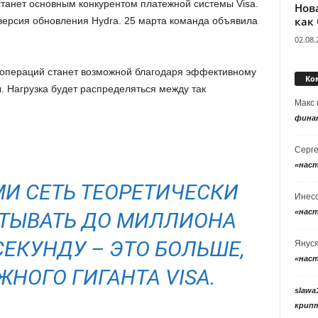
станет основным конкурентом платежной системы Visa.
Нов
как
версия обновления Hydra. 25 марта команда объявила
02.08.
 операций станет возможной благодаря эффективному
Ко
Нагрузка будет распределяться между так
Макс
фина
Серг
«нас
МИ СЕТЬ ТЕОРЕТИЧЕСКИ
Инес
«нас
ТЫВАТЬ ДО МИЛЛИОНА
СЕКУНДУ – ЭТО БОЛЬШЕ,
Янус
«нас
ЖНОГО ГИГАНТА VISA.
slawa
крип