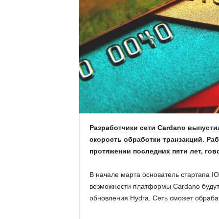
.
c
o
m
.
u
Разработчики сети Cardano выпусти
a
скорость обработки транзакций. Раб
протяжении последних пяти лет, гов
В начале марта основатель стартапа 
возможности платформы Cardano будут
обновления Hydra. Сеть сможет обрабат