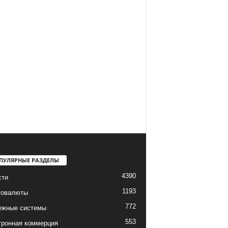
ПУЛЯРНЫЕ РАЗДЕЛЫ
4390
сти
1193
товалюты
772
ежные системы
553
тронная коммерция