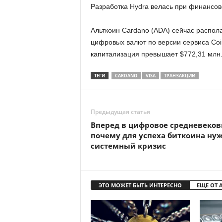
Разработка Hydra велась при финансов
Альткоин Cardano (ADA) сейчас распола
цифровых валют по версии сервиса Coi
капитализация превышает $772,31 млн
ТЕГИ
CARDANO
VISA
ТРАНЗАКЦИИ
Предыдущая статья
Вперед в цифровое средневеков
почему для успеха биткоина ну
системный кризис
ЭТО МОЖЕТ БЫТЬ ИНТЕРЕСНО
ЕЩЕ ОТ 