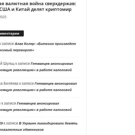
ая валютная война сверхдержав:
 США и Китай делят криптомир
2025
мментарии
к записи
Алан Колер: «Биткоин произведет
нсовый переворот»
ей Шульц
к записи
Гетманцев анонсировал
тоящую революцию» в работе налоговой
са Беляева
к записи
Гетманцев анонсировал
тоящую революцию» в работе налоговой
я
к записи
Гетманцев анонсировал
тоящую революцию» в работе налоговой
к записи
19
В Украине ликвидировали девять
товалютных обменников