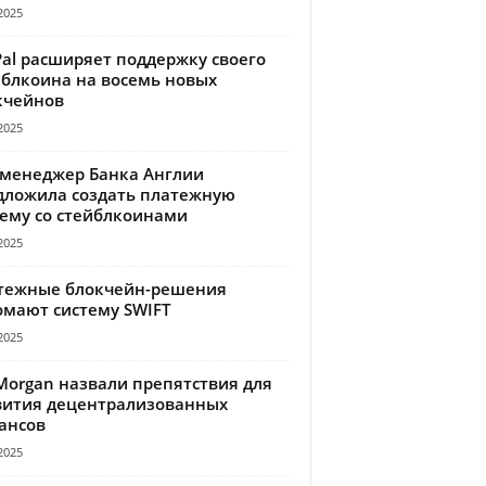
2025
Pal расширяет поддержку своего
йблкоина на восемь новых
кчейнов
2025
-менеджер Банка Англии
дложила создать платежную
тему со стейблкоинами
2025
тежные блокчейн-решения
омают систему SWIFT
2025
Morgan назвали препятствия для
вития децентрализованных
ансов
2025