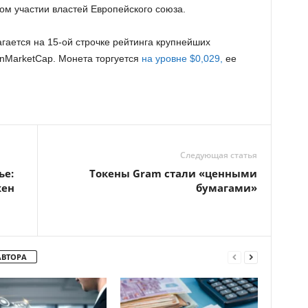
ом участии властей Европейского союза.
гается на 15-ой строчке рейтинга крупнейших
nMarketCap. Монета торгуется
на уровне $0,029,
ее
.
Следующая статья
ье:
Токены Gram стали «ценными
жен
бумагами»
АВТОРА