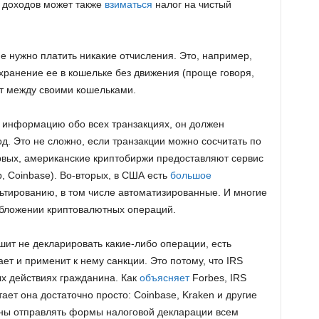
х доходов может также
взиматься
налог на чистый
не нужно платить никакие отчисления. Это, например,
хранение ее в кошельке без движения (проще говоря,
т между своими кошельками.
л информацию обо всех транзакциях, он должен
од. Это не сложно, если транзакции можно сосчитать по
ервых, американские криптобиржи предоставляют сервис
р, Coinbase). Во-вторых, в США есть
большое
тированию, в том числе автоматизированные. И многие
бложении криптовалютных операций.
шит не декларировать какие-либо операции, есть
ает и применит к нему санкции. Это потому, что IRS
х действиях гражданина. Как
объясняет
Forbes, IRS
ает она достаточно просто: Coinbase, Kraken и другие
ны отправлять формы налоговой декларации всем