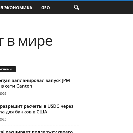
АЯ ЭКОНОМИКА
GEO
 в мире
окчейн
organ запланировал запуск JPM
 в сети Canton
2026
 разрешит расчеты в USDC через
na для банков в США
2025
Pal расширяет поддержку своего