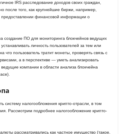
гичное IRS расследование доходов своих граждан,
но после того, как крупнейшие биржи, например,
 предоставлении финансовой информации о
на создание ПО для мониторинга блокчейнов ведущих
устанавливать личность пользователей за тем или
на что пользователь тратит монеты, проверять связь с
висами, а в перспективе — уметь анализировать
 ведущие компании в области анализа блокчейна
ace).
опа
ть систему налогообложения крипто-отрасли, в том
ния. Рассмотрим подробнее налогообложение крипто-
валюты рассматривались как частное имущество (такое,