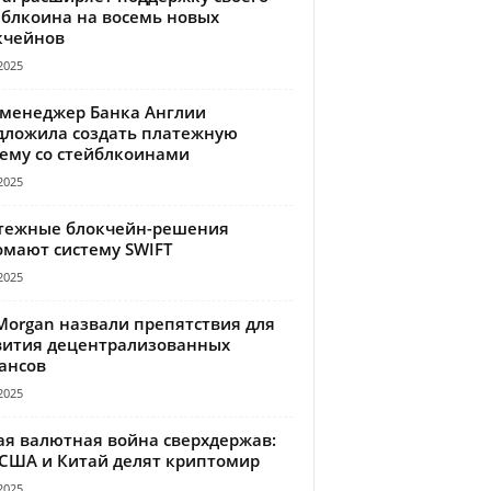
йблкоина на восемь новых
кчейнов
2025
-менеджер Банка Англии
дложила создать платежную
тему со стейблкоинами
2025
тежные блокчейн-решения
омают систему SWIFT
2025
Morgan назвали препятствия для
вития децентрализованных
ансов
2025
ая валютная война сверхдержав:
 США и Китай делят криптомир
2025