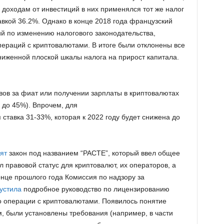
к доходам от инвестиций в них применялся тот же налог
авкой 36.2%. Однако в конце 2018 года французский
 по изменению налогового законодательства,
пераций с криптовалютами. В итоге были отклонены все
ниженной плоской шкалы налога на прирост капитала.
вов за фиат или получении зарплаты в криптовалютах
 до 45%). Впрочем, для
 ставка 31-33%, которая к 2022 году будет снижена до
ят
закон под названием “PACTE”, который ввел общее
 правовой статус для криптовалют, их операторов, а
конце прошлого года Комиссия по надзору за
устила
подробное руководство по лицензированию
о операции с криптовалютами. Появилось понятие
, были установлены требования (например, в части