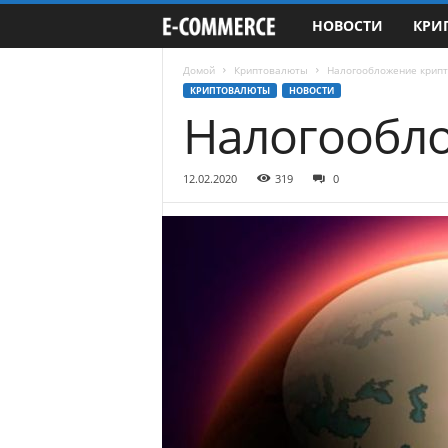
НОВОСТИ
КРИ
e
-
Домой
Криптовалюты
Налогообложение крипт
КРИПТОВАЛЮТЫ
НОВОСТИ
Налогообло
C
o
12.02.2020
319
0
m
m
e
r
c
e