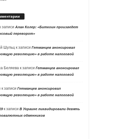
мментарии
к записи
Алан Колер: «Биткоин произведет
нсовый переворот»
ей Шульц
к записи
Гетманцев анонсировал
тоящую революцию» в работе налоговой
са Беляева
к записи
Гетманцев анонсировал
тоящую революцию» в работе налоговой
я
к записи
Гетманцев анонсировал
тоящую революцию» в работе налоговой
к записи
19
В Украине ликвидировали девять
товалютных обменников