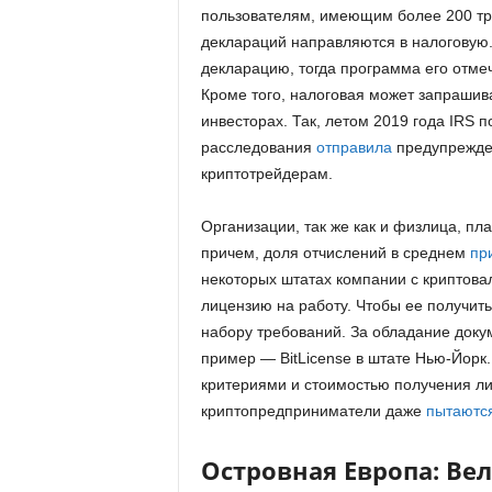
пользователям, имеющим более 200 тран
деклараций направляются в налоговую.
декларацию, тогда программа его отме
Кроме того, налоговая может запраши
инвесторах. Так, летом 2019 года IRS 
расследования
отправила
предупрежден
криптотрейдерам.
Организации, так же как и физлица, пл
причем, доля отчислений в среднем
пр
некоторых штатах компании с криптов
лицензию на работу. Чтобы ее получит
набору требований. За обладание доку
пример — BitLicense в штате Нью-Йорк
критериями и стоимостью получения лиц
криптопредприниматели даже
пытаютс
Островная Европа: Ве