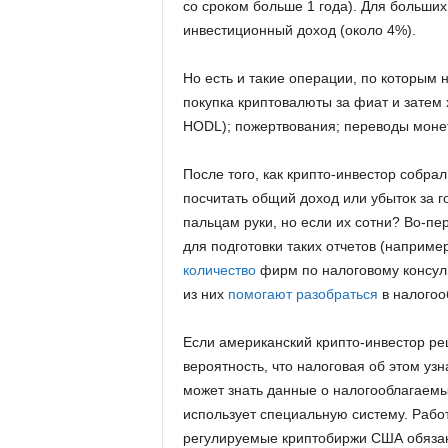
со сроком больше 1 года). Для больши
инвестиционный доход (около 4%).
Но есть и такие операции, по которым 
покупка криптовалюты за фиат и затем 
HODL); пожертвования; переводы моне
После того, как крипто-инвестор собра
посчитать общий доход или убыток за г
пальцам руки, но если их сотни? Во-п
для подготовки таких отчетов (наприме
количество
фирм по налоговому консуль
из них
помогают разобраться
в налогоо
Если американский крипто-инвестор ре
вероятность, что налоговая об этом узн
может знать данные о налогооблагаемы
использует специальную систему. Работ
регулируемые криптобиржи США обяза