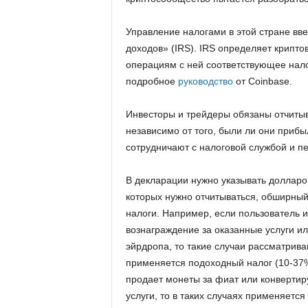
Управление налогами в этой стране вв
доходов» (IRS). IRS определяет крипто
операциям с ней соответствующее нал
подробное
руководство
от Coinbase.
Инвесторы и трейдеры обязаны отчитыва
независимо от того, были ли они при
сотрудничают с налоговой службой и п
В декларации нужно указывать долларов
которых нужно отчитываться, обширный,
налоги. Например, если пользователь и
вознаграждение за оказанные услуги и
эйрдропа, то такие случаи рассматрива
применяется подоходный налог (10-37% 
продает монеты за фиат или конвертиру
услуги, то в таких случаях применяетс