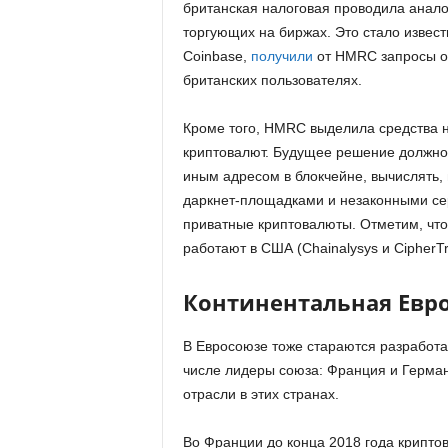
британская налоговая проводила анало
торгующих на биржах. Это стало извест
Coinbase,
получили
от HMRC запросы о
британских пользователях.
Кроме того, HMRC выделила средства 
криптовалют. Будущее решение должно 
иным адресом в блокчейне, вычислять, 
даркнет-площадками и незаконными сер
приватные криптовалюты. Отметим, что
работают в США (Chainalysys и CipherTr
Континентальная Евр
В Евросоюзе тоже стараются разработа
числе лидеры союза: Франция и Герма
отрасли в этих странах.
Во Франции до конца 2018 года крипто