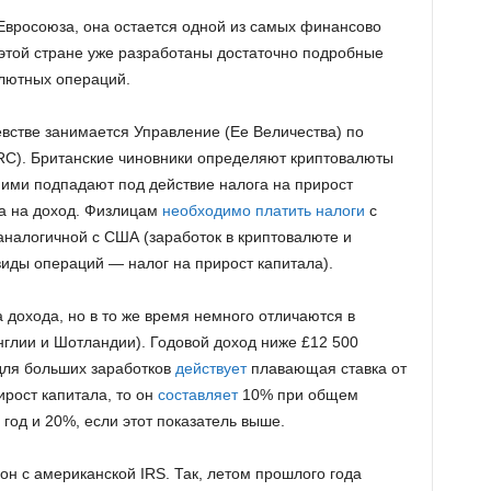
Евросоюза, она остается одной из самых финансово
 этой стране уже разработаны достаточно подробные
лютных операций.
стве занимается Управление (Ее Величества) по
C). Британские чиновники определяют криптовалюты
ними подпадают под действие налога на прирост
га на доход. Физлицам
необходимо платить налоги
с
аналогичной с США (заработок в криптовалюте и
виды операций — налог на прирост капитала).
а дохода, но в то же время немного отличаются в
нглии и Шотландии). Годовой доход ниже £12 500
для больших заработков
действует
плавающая ставка от
ирост капитала, то он
составляет
10% при общем
 год и 20%, если этот показатель выше.
н с американской IRS. Так, летом прошлого года