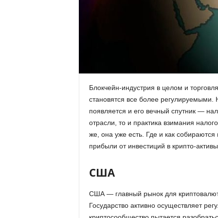
.
c
o
m
Блокчейн-индустрия в целом и торговля
.
становятся все более регулируемыми. 
появляется и его вечный спутник — на
u
отрасли, то и практика взимания налого
же, она уже есть. Где и как собираются
a
прибыли от инвестиций в крипто-активы
США
США — главный рынок для криптовалют,
Государство активно осуществляет регу
криптосообщество пытается разобратьс