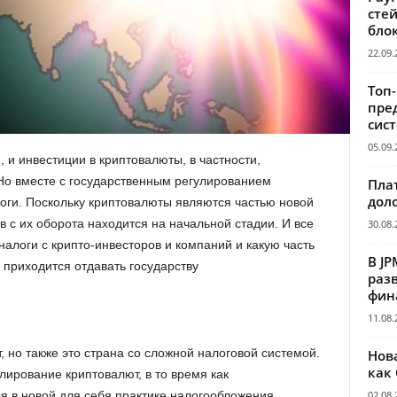
сте
бло
22.09.
Топ
пре
сис
05.09.
, и инвестиции в криптовалюты, в частности,
Но вместе с государственным регулированием
Пла
дол
логи. Поскольку криптовалюты являются частью новой
в с их оборота находится на начальной стадии. И все
30.08.
 налоги с крипто-инвесторов и компаний и какую часть
В JP
 приходится отдавать государству
раз
фин
11.08.
 но также это страна со сложной налоговой системой.
Нов
как
лирование криптовалют, в то время как
02.08.
я в новой для себя практике налогообложения.