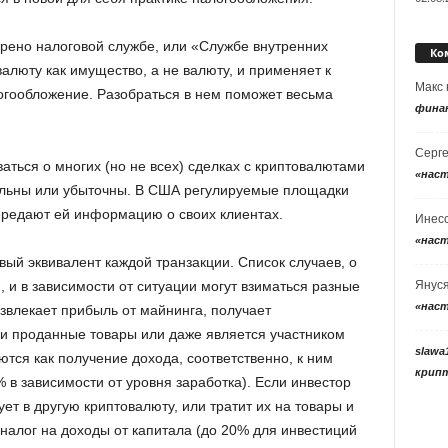
ерено налоговой службе, или «Службе внутренних
Ко
валюту как имущество, а не валюту, и применяет к
Макс
огообложение. Разобраться в нем поможет весьма
фина
Серг
ться о многих (но не всех) сделках с криптовалютами
«нас
быльны или убыточны. В США регулируемые площадки
ередают ей информацию о своих клиентах.
Инес
«нас
ый эквивалент каждой транзакции. Список случаев, о
Янус
 и в зависимости от ситуации могут взиматься разные
«нас
звлекает прибыль от майнинга, получает
ли проданные товары или даже является участником
slawa
ются как получение дохода, соответственно, к ним
крип
в зависимости от уровня заработка). Если инвестор
ет в другую криптовалюту, или тратит их на товары и
я налог на доходы от капитала (до 20% для инвестиций