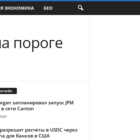
АЯ ЭКОНОМИКА
GEO
на пороге
окчейн
organ запланировал запуск JPM
 в сети Canton
2026
 разрешит расчеты в USDC через
na для банков в США