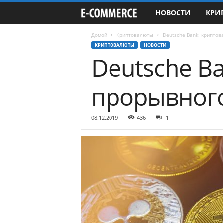
НОВОСТИ
КРИ
e
-
Домой
Криптовалюты
Deutsche Bank: криптов
КРИПТОВАЛЮТЫ
НОВОСТИ
Deutsche B
C
o
прорывного
m
08.12.2019
436
1
m
e
r
c
e