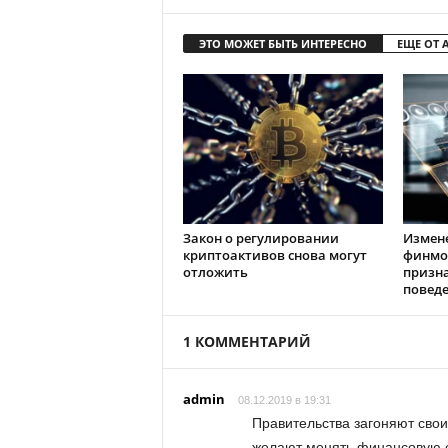
ЭТО МОЖЕТ БЫТЬ ИНТЕРЕСНО
ЕЩЕ ОТ 
Закон о регулировании
Измен
криптоактивов снова могут
финмо
отложить
призн
повед
1 КОММЕНТАРИЙ
admin
08.12.2019 в 19:31
Правительства загоняют свои
желают менять финансовую с