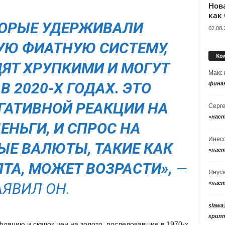
Нов
как
ТОРЫЕ УДЕРЖИВАЛИ
02.08.
Ю ФИАТНУЮ СИСТЕМУ,
Ко
ДЯТ ХРУПКИМИ И МОГУТ
Макс
В 2020-Х ГОДАХ. ЭТО
фина
ЕГАТИВНОЙ РЕАКЦИИ НА
Серг
«нас
ЕНЬГИ, И СПРОС НА
Инес
ЫЕ ВАЛЮТЫ, ТАКИЕ КАК
«нас
ТА, МОЖЕТ ВОЗРАСТИ»,
—
Янус
«нас
АЯВИЛ ОН.
slawa
крип
яцию и скачок цен на золото, последовавшие в 1970-х