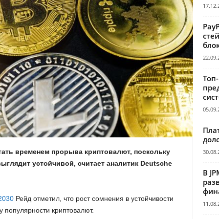
17.12.
Pay
сте
бло
22.09.
Топ
пре
сис
05.09.
Пла
дол
тать временем прорыва криптовалют, поскольку
30.08.
ыглядит устойчивой, считает аналитик Deutsche
В JP
раз
фин
2030
Рейд отметил, что рост сомнения в устойчивости
11.08.
у популярности криптовалют.