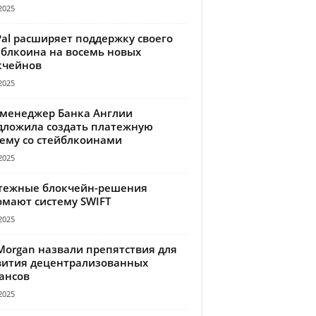
2025
Pal расширяет поддержку своего
йблкоина на восемь новых
кчейнов
2025
-менеджер Банка Англии
дложила создать платежную
тему со стейблкоинами
2025
тежные блокчейн-решения
омают систему SWIFT
2025
Morgan назвали препятствия для
вития децентрализованных
ансов
2025