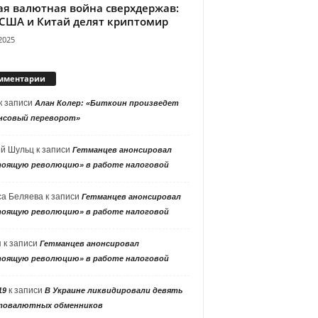
ая валютная война сверхдержав:
 США и Китай делят криптомир
2025
мментарии
к записи
Алан Колер: «Биткоин произведет
нсовый переворот»
ей Шульц
к записи
Гетманцев анонсировал
тоящую революцию» в работе налоговой
са Беляева
к записи
Гетманцев анонсировал
тоящую революцию» в работе налоговой
я
к записи
Гетманцев анонсировал
тоящую революцию» в работе налоговой
к записи
19
В Украине ликвидировали девять
товалютных обменников