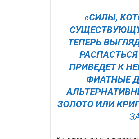
«СИЛЫ, КО
СУЩЕСТВУЮЩУ
ТЕПЕРЬ ВЫГЛЯ
РАСПАСТЬСЯ 
ПРИВЕДЕТ К Н
ФИАТНЫЕ Д
АЛЬТЕРНАТИВН
ЗОЛОТО ИЛИ КРИП
З
Рейд напомнил про неуправляемую инфл