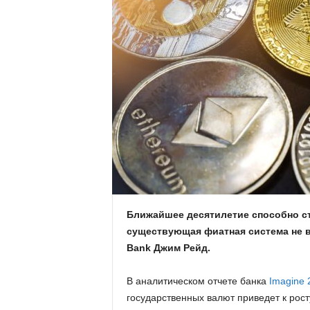
.
c
o
m
.
u
a
Ближайшее десятилетие способно с
существующая фиатная система не в
Bank Джим Рейд.
В аналитическом отчете банка
Imagine 
государственных валют приведет к рост