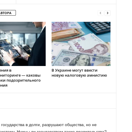
АВТОРА
ения в
В Украине могут ввести
ниторинге — каковы
новую налоговую амнистию
аки подозрительного
ения
 государства в долги, разрушают общества, но не
истему. Нужны ли государствам такие правительства?