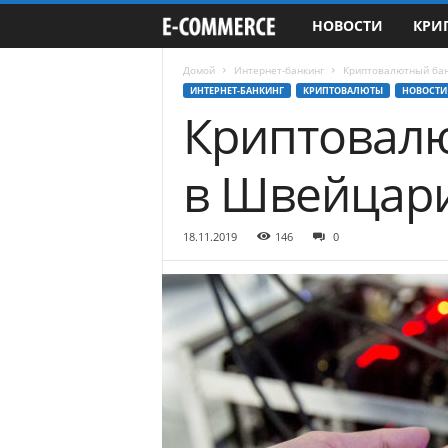
НОВОСТИ
КРИ
e
-
Домой
Интернет-банкинг
Криптовалютный бан
ИНТЕРНЕТ-БАНКИНГ
КРИПТОВАЛЮТЫ
НОВОСТИ
Криптовалю
C
o
в Швейцар
m
18.11.2019
146
0
m
e
r
c
e