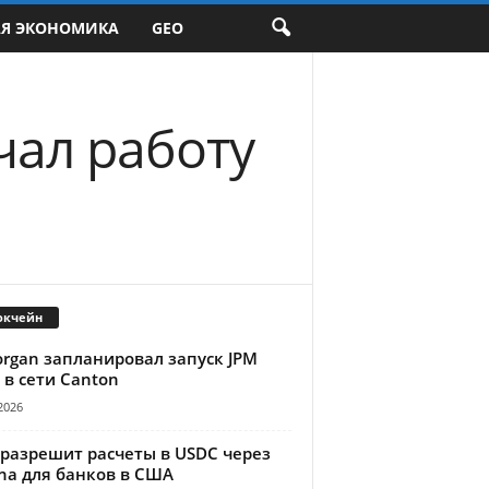
АЯ ЭКОНОМИКА
GEO
чал работу
окчейн
organ запланировал запуск JPM
 в сети Canton
2026
 разрешит расчеты в USDC через
na для банков в США