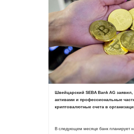
.
c
o
m
.
u
a
Швейцарский SEBA Bank AG заявил,
активами и профессиональные част
криптовалютные счета в организаци
В следующем месяце банк планирует на