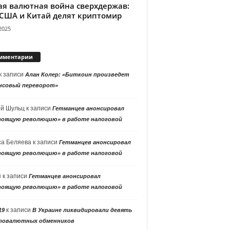
ая валютная война сверхдержав:
 США и Китай делят криптомир
2025
мментарии
к записи
Алан Колер: «Биткоин произведет
нсовый переворот»
ей Шульц
к записи
Гетманцев анонсировал
тоящую революцию» в работе налоговой
са Беляева
к записи
Гетманцев анонсировал
тоящую революцию» в работе налоговой
я
к записи
Гетманцев анонсировал
тоящую революцию» в работе налоговой
к записи
19
В Украине ликвидировали девять
товалютных обменников