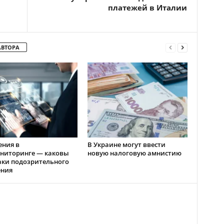
платежей в Италии
АВТОРА
ения в
В Украине могут ввести
ниторинге — каковы
новую налоговую амнистию
аки подозрительного
ения