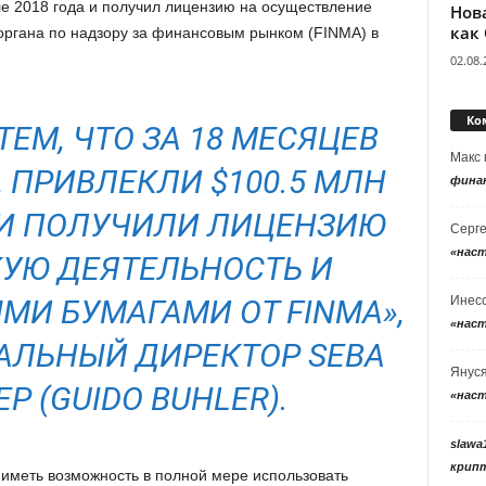
е 2018 года и получил лицензию на осуществление
Нов
как
органа по надзору за финансовым рынком (FINMA) в
02.08.
Ко
ЕМ, ЧТО ЗА 18 МЕСЯЦЕВ
Макс
 ПРИВЛЕКЛИ $100.5 МЛН
фина
 И ПОЛУЧИЛИ ЛИЦЕНЗИЮ
Серг
«нас
КУЮ ДЕЯТЕЛЬНОСТЬ И
Инес
МИ БУМАГАМИ ОТ FINMA»,
«нас
РАЛЬНЫЙ ДИРЕКТОР SEBA
Янус
Р (GUIDO BUHLER).
«нас
slawa
крип
 иметь возможность в полной мере использовать