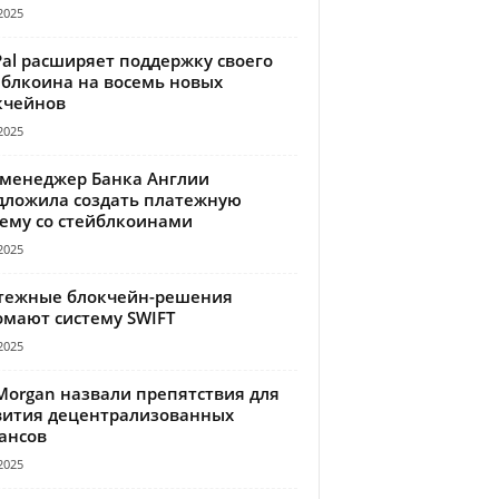
2025
Pal расширяет поддержку своего
йблкоина на восемь новых
кчейнов
2025
-менеджер Банка Англии
дложила создать платежную
тему со стейблкоинами
2025
тежные блокчейн-решения
омают систему SWIFT
2025
Morgan назвали препятствия для
вития децентрализованных
ансов
2025