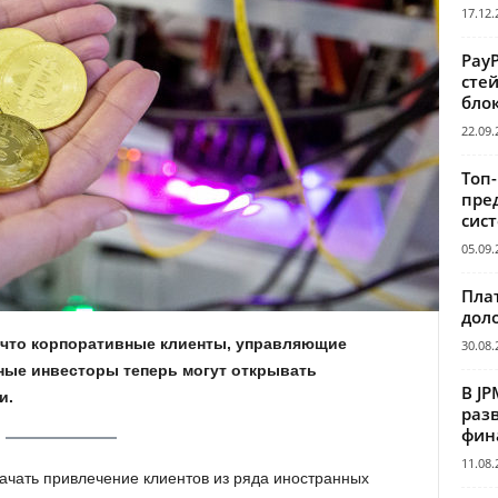
17.12.
Pay
сте
бло
22.09.
Топ
пре
сис
05.09.
Пла
дол
 что корпоративные клиенты, управляющие
30.08.
ные инвесторы теперь могут открывать
В JP
и.
раз
фин
11.08.
чать привлечение клиентов из ряда иностранных