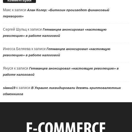
Комментарии
Макс
к записи
Алан Колер: «Биткоин произведет финансовый
переворот»
Сергей Шульц
к записи
Гетманцев анонсировал «настоящую
революцию» в работе налоговой
Инесса Беляева
к записи
Гетманцев анонсировал «настоящую
революцию» в работе налоговой
Януся
к записи
Гетманцев анонсировал «настоящую революцию» в
работе налоговой
к записи
slawa19
В Украине ликвидировали девять криптовалютных
обменников