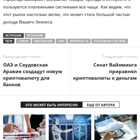
пользуются платежными системами все чаще. Как видим, что
этот рынок настолько велик, что может стать большой частью
дохода Вашего бизнеса.
ИСТОЧНИК
ИСТОЧНИК
ТЕГИ
LIQPAY
MASTERCARD
VISA
ИНТЕРКАССА
ПЛАТЕЖНАЯ СИСТЕМА
Предыдущая статья
Следующая статья
ОАЭ и Саудовская
Сенат Вайоминга
Аравия создадут новую
приравнял
криптовалюту для
криптовалюты к деньгам
банков
ЭТО МОЖЕТ БЫТЬ ИНТЕРЕСНО
ЕЩЕ ОТ АВТОРА