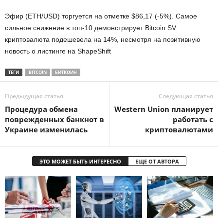
Эфир (ETH/USD) торгуется на отметке $86,17 (-5%). Самое
сильное снижение в топ-10 демонстрирует Bitcoin SV:
криптовалюта подешевела на 14%, несмотря на позитивную
новость о листинге на ShapeShift
ТЕГИ
BITCOIN
БИТКОИН
Предыдущая статья
Следующая статья
Процедура обмена
Western Union планирует
поврежденных банкнот в
работать с
Украине изменилась
криптовалютами
ЭТО МОЖЕТ БЫТЬ ИНТЕРЕСНО
ЕЩЕ ОТ АВТОРА