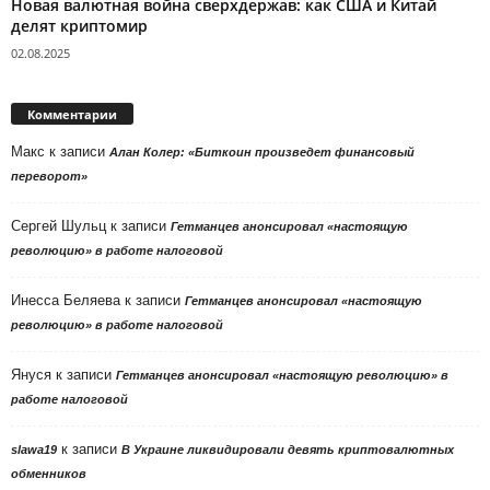
Новая валютная война сверхдержав: как США и Китай
делят криптомир
02.08.2025
Комментарии
Макс
к записи
Алан Колер: «Биткоин произведет финансовый
переворот»
Сергей Шульц
к записи
Гетманцев анонсировал «настоящую
революцию» в работе налоговой
Инесса Беляева
к записи
Гетманцев анонсировал «настоящую
революцию» в работе налоговой
Януся
к записи
Гетманцев анонсировал «настоящую революцию» в
работе налоговой
к записи
slawa19
В Украине ликвидировали девять криптовалютных
обменников