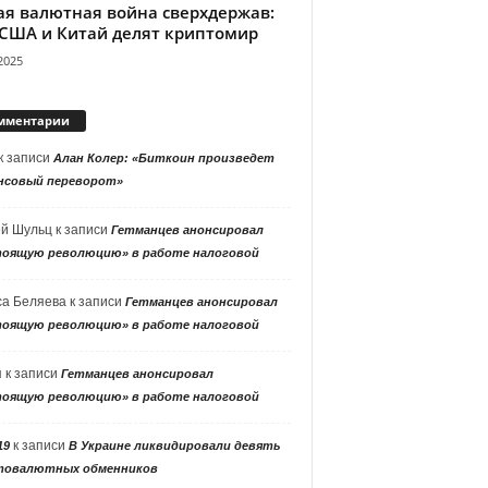
ая валютная война сверхдержав:
 США и Китай делят криптомир
2025
мментарии
к записи
Алан Колер: «Биткоин произведет
нсовый переворот»
ей Шульц
к записи
Гетманцев анонсировал
тоящую революцию» в работе налоговой
са Беляева
к записи
Гетманцев анонсировал
тоящую революцию» в работе налоговой
я
к записи
Гетманцев анонсировал
тоящую революцию» в работе налоговой
к записи
19
В Украине ликвидировали девять
товалютных обменников