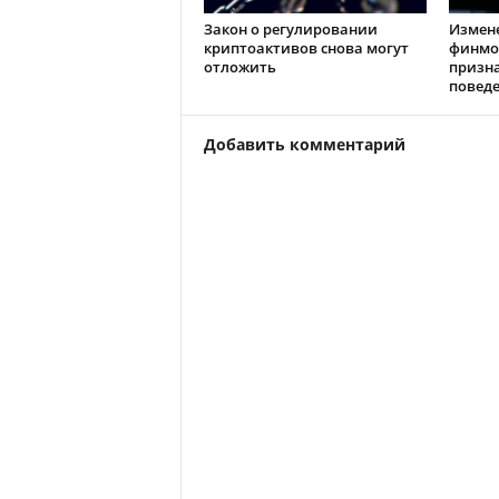
Закон о регулировании
Измен
криптоактивов снова могут
финмо
отложить
призн
повед
Добавить комментарий