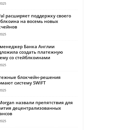
2025
Pal расширяет поддержку своего
йблкоина на восемь новых
кчейнов
2025
-менеджер Банка Англии
дложила создать платежную
тему со стейблкоинами
2025
тежные блокчейн-решения
омают систему SWIFT
2025
Morgan назвали препятствия для
вития децентрализованных
ансов
2025