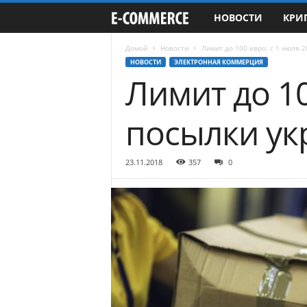
НОВОСТИ
КРИ
e
-
Домой
Новости
Лимит до 100 евро: с 1 июля 
НОВОСТИ
ЭЛЕКТРОННАЯ КОММЕРЦИЯ
Лимит до 10
C
o
посылки ук
m
23.11.2018
357
0
m
e
r
c
e