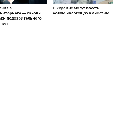
ения в
В Украине могут ввести
ниторинге — каковы
новую налоговую амнистию
аки подозрительного
ения