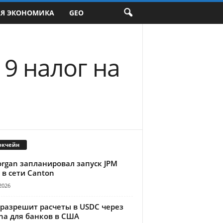
АЯ ЭКОНОМИКА
GEO
19 налог на
окчейн
organ запланировал запуск JPM
 в сети Canton
2026
 разрешит расчеты в USDC через
na для банков в США