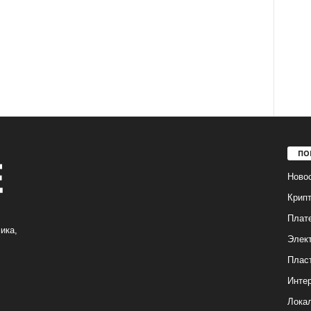
ПО
Ново
Крип
Плат
ика,
Элек
Плас
Интер
Лока