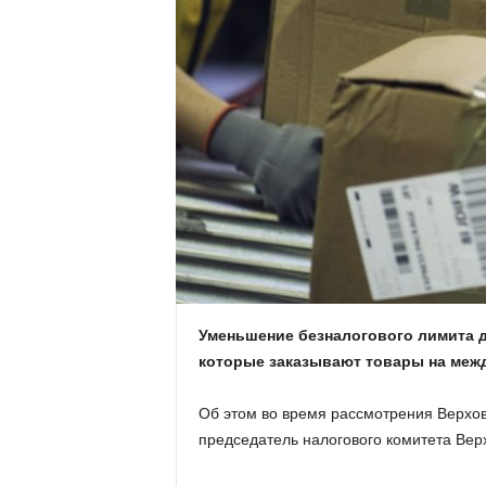
.
c
o
m
.
u
a
Уменьшение безналогового лимита д
которые заказывают товары на меж
Об этом во время рассмотрения Верхов
председатель налогового комитета Ве