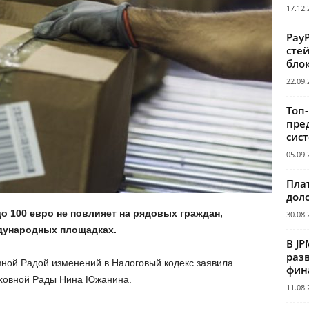
17.12.
Pay
сте
бло
22.09.
Топ
пре
сис
05.09.
Пла
дол
о 100 евро не повлияет на рядовых граждан,
30.08.
дународных площадках.
В JP
раз
ной Радой изменений в Налоговый кодекс заявила
фин
рховной Рады Нина Южанина.
11.08.