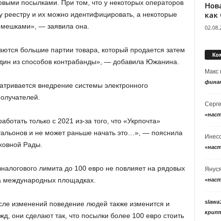
овыми посылками. При том, что у некоторых операторов
Нов
как
у реестру и их можно идентифицировать, а некоторые
 мешками», — заявила она.
02.08.
аются большие партии товара, который продается затем
Ко
один из способов контрабанды», — добавила Южанина.
Макс
фина
атривается внедрение системы электронного
олучателей.
Серг
«нас
аботать только с 2021 из-за того, что «Укрпочта»
тальонов и не может раньше начать это…», — пояснила
Инес
ховной Рады.
«нас
алогового лимита до 100 евро не повлияет на рядовых
Янус
на международных площадках.
«нас
slawa
сле изменений поведение людей также изменится и
крип
д, они сделают так, что посылки более 100 евро стоить