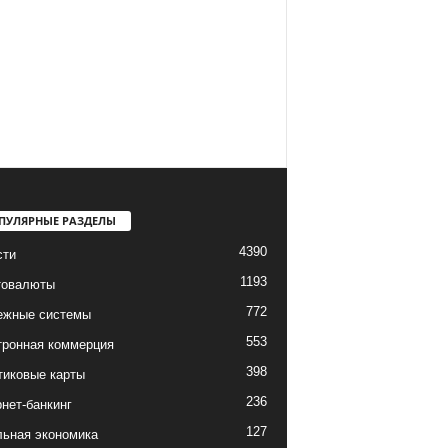
ПУЛЯРНЫЕ РАЗДЕЛЫ
4390
сти
1193
товалюты
772
ежные системы
553
тронная коммерция
398
тиковые карты
236
нет-банкинг
127
льная экономика