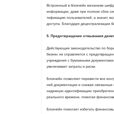
Встро­ен­ный в блок­чейн ме­ха­низм шиф­ро­
ин­фор­ма­ции, даже при пол­ном сбое си­ст
ти­фи­ка­цию поль­зо­ва­те­лей, а зна­чит, м
до­сту­па. Бла­го­да­ря де­цен­тра­ли­за­ци
5. Предотвращение отмывания дене
Дей­ству­ю­щее за­ко­но­да­тель­ство по борь
биз­нес не справ­ля­ет­ся с предот­вра­ще­н
учре­жде­ния с бу­маж­ны­ми до­ку­мен­та­ми,
уве­ли­чи­ва­ет за­тра­ты и риски.
Блок­чейн поз­во­ля­ет пе­ре­ве­сти все ко
ней до­ку­мен­та­ции и сни­жая свя­зан­ные 
на­деж­ную иден­ти­фи­ка­цию при­об­ре­тен­
ре­аль­но­го вре­ме­ни, по­мо­гая фи­нан­со
Блок­чейн по­мо­га­ет из­бе­гать фи­нан­со­в