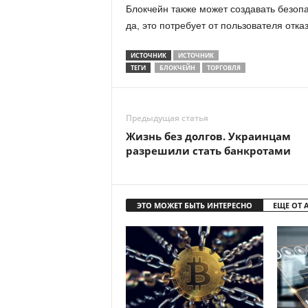
Блок­чейн также может со­зда­вать без­оп
да, это по­тре­бу­ет от поль­зо­ва­те­ля от­к
ИСТОЧНИК
ИСТОЧНИК
ТЕГИ
БЛОКЧЕЙН
ТОРГОВЛЯ
Предыдущая статья
Жизнь без долгов. Украинцам
разрешили стать банкротами
ЭТО МОЖЕТ БЫТЬ ИНТЕРЕСНО
ЕЩЕ ОТ 