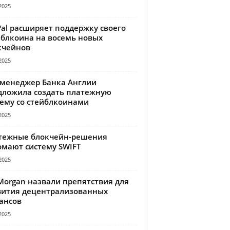
2025
Pal расширяет поддержку своего
йблкоина на восемь новых
кчейнов
2025
-менеджер Банка Англии
дложила создать платежную
тему со стейблкоинами
2025
тежные блокчейн-решения
омают систему SWIFT
2025
Morgan назвали препятствия для
вития децентрализованных
ансов
2025