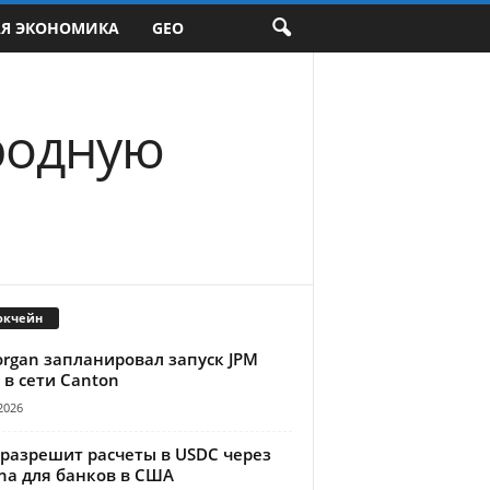
АЯ ЭКОНОМИКА
GEO
родную
окчейн
organ запланировал запуск JPM
 в сети Canton
2026
 разрешит расчеты в USDC через
na для банков в США