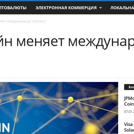
ПТОВАЛЮТЫ
ЭЛЕКТРОННАЯ КОММЕРЦИЯ
ЛОКАЛЬН
няет международную торговлю
йн меняет междуна
Бл
JPM
Coin
07.01.
Visa
Sola