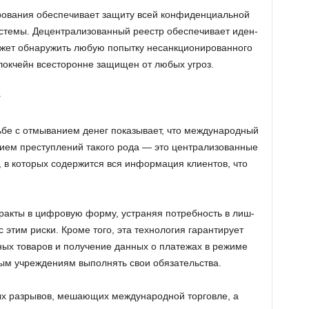
ва­ния обес­пе­чи­ва­ет за­щи­ту всей кон­фи­ден­ци­аль­ной
е­мы. Де­цен­тра­ли­зо­ван­ный ре­естр обес­пе­чи­ва­ет иден­
ожет об­на­ру­жить любую по­пыт­ку несанк­ци­о­ни­ро­ван­но­го
и блок­чейн все­сто­ронне за­щи­щен от любых угроз.
г
­бе с от­мы­ва­ни­ем денег по­ка­зы­ва­ет, что меж­ду­на­род­ный
и­ем пре­ступ­ле­ний та­ко­го рода — это цен­тра­ли­зо­ван­ные
 в ко­то­рых со­дер­жит­ся вся ин­фор­ма­ция кли­ен­тов, что
н­трак­ты в циф­ро­вую форму, устра­няя по­треб­ность в лиш­
с этим риски. Кроме того, эта тех­но­ло­гия га­ран­ти­ру­ет
ных то­ва­ров и по­лу­че­ние дан­ных о пла­те­жах в ре­жи­ме
­вым учре­жде­ни­ям вы­пол­нять свои обя­за­тель­ства.
ых раз­ры­вов, ме­ша­ю­щих меж­ду­на­род­ной тор­гов­ле, а