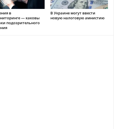
ения в
В Украине могут ввести
ниторинге — каковы
новую налоговую амнистию
аки подозрительного
ения