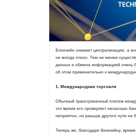
.
c
o
m
Блокчейн снижает централизацию, а зна
не всегда плохо. Тем не менее существ
.
данных и обмена информацией очень бы
об этом применительно к международно
u
a
1. Международная торговля
Обычный трансграничный платеж между
это время его проверяют несколько бан
неприятно, но раньше другого пути не 
Теперь же, благодаря блокчейну, время