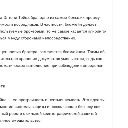
и­ка Эн­то­ни Тей­шей­ра, одно из самых боль­ших пре­иму­
мо­сти по­сред­ни­ков. В част­но­сти, блок­чейн де­ла­ет
­поль­зу­е­мые бро­ке­ра­ми, то же самое ка­са­ет­ся кли­рин­го­
ь­ся между сто­ро­на­ми непо­сред­ствен­но.
о цен­но­стью бро­ке­ра, за­ме­ня­ет­ся блок­чей­ном. Таким об­
­ри­тель­ное хра­не­ние до­ку­мен­тов умень­шат­ся, ведь кон­
то­ма­ти­че­ское вы­пол­не­ние при со­блю­де­нии опре­де­лен­
сти
й­на — ее про­зрач­ность и неиз­ме­ня­е­мость. Это иде­аль­
мно­гие си­сте­мы за­щи­ты и поз­во­ля­ю­щая биз­не­су сни­
н­ный ре­естр с силь­ной крип­то­гра­фи­че­ской за­щи­той
ан­ное вме­ша­тель­ство.