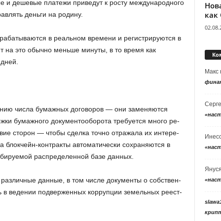
ые и дешевые платежи приведут к росту международного
Нов
как
авлять деньги на родину.
02.08.
рабатываются в реальном времени и регистрируются в
 на это обычно меньше минуты, в то время как
Ко
дней.
Макс
фина
Серг
­нию числа бу­маж­ных до­го­во­ров — они за­ме­ня­ют­ся
«нас
­ки бу­маж­но­го до­ку­мен­то­обо­ро­та тре­бу­ет­ся много ре­
твие сто­рон — чтобы сдел­ка точно от­ра­жа­ла их ин­те­ре­
Инес
а блок­чейн-кон­трак­ты ав­то­ма­ти­че­ски со­хра­ня­ют­ся в
«нас
­би­ру­е­мой рас­пре­де­лен­ной базе дан­ных.
Янус
аз­лич­ные дан­ные, в том числе до­ку­мен­ты о соб­ствен­
«нас
в ве­де­нии под­вер­жен­ных кор­руп­ции зе­мель­ных ре­ест­
slawa
крип