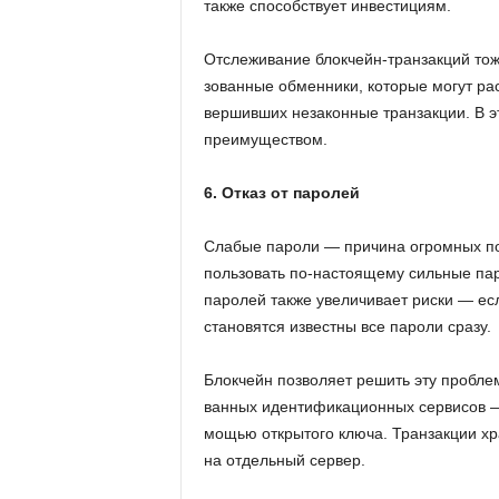
также спо­соб­ству­ет ин­ве­сти­ци­ям.
От­сле­жи­ва­ние блок­чейн-тран­зак­ций тож
зо­ван­ные об­мен­ни­ки, ко­то­рые могут рас
вер­шив­ших неза­кон­ные тран­зак­ции. В э
пре­иму­ще­ством.
6. Отказ от паролей
Сла­бые па­ро­ли — при­чи­на огром­ных по
поль­зо­вать по-на­сто­я­ще­му силь­ные па­р
па­ро­лей также уве­ли­чи­ва­ет риски — есл
ста­но­вят­ся из­вест­ны все па­ро­ли сразу.
Блок­чейн поз­во­ля­ет ре­шить эту про­бле­
ван­ных иден­ти­фи­ка­ци­он­ных сер­ви­сов —
мо­щью от­кры­то­го ключа. Тран­зак­ции хра
на от­дель­ный сер­вер.