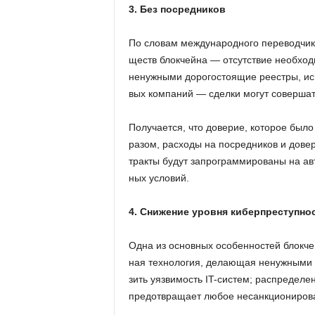
3. Без посредников
По сло­вам меж­ду­на­род­но­го пе­ре­вод­ч
ществ блок­чей­на — от­сут­ствие необ­хо­ди­
ненуж­ны­ми до­ро­го­сто­я­щие ре­ест­ры, ис
вых ком­па­ний — сдел­ки могут со­вер­шат
По­лу­ча­ет­ся, что до­ве­рие, ко­то­рое был
ра­зом, рас­хо­ды на по­сред­ни­ков и до­ве
трак­ты будут за­про­грам­ми­ро­ва­ны на ав­
ных усло­вий.
4. Снижение уровня киберпреступно
Одна из ос­нов­ных осо­бен­но­стей блок­че
ная тех­но­ло­гия, де­ла­ю­щая ненуж­ны­ми 
зить уяз­ви­мость IT-си­стем; рас­пре­де­ле
предот­вра­ща­ет любое несанк­ци­о­ни­ро­в