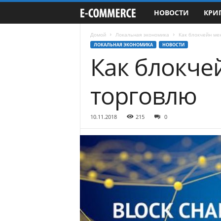
НОВОСТИ
КРИ
e
-
Домой
Локальная экономика
Как блокчейн ме
ЛОКАЛЬНАЯ ЭКОНОМИКА
НОВОСТИ
Как блокче
C
o
торговлю
m
10.11.2018
215
0
m
e
r
c
e