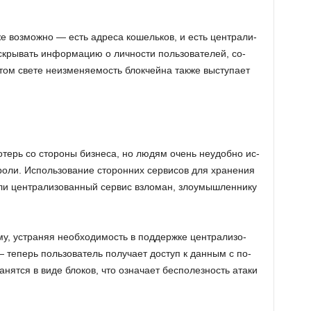
е воз­мож­но — есть ад­ре­са ко­шель­ков, и есть цен­тра­ли­
­кры­вать ин­фор­ма­цию о лич­но­сти поль­зо­ва­те­лей, со­
том свете неиз­ме­ня­е­мость блок­чей­на также вы­сту­па­ет
­терь со сто­ро­ны биз­не­са, но людям очень неудоб­но ис­
о­ли. Ис­поль­зо­ва­ние сто­рон­них сер­ви­сов для хра­не­ния
и цен­тра­ли­зо­ван­ный сер­вис взло­ман, зло­умыш­лен­ни­ку
му, устра­няя необ­хо­ди­мость в под­держ­ке цен­тра­ли­зо­
 те­перь поль­зо­ва­тель по­лу­ча­ет до­ступ к дан­ным с по­
­нят­ся в виде бло­ков, что озна­ча­ет бес­по­лез­ность атаки