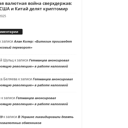
ая валютная война сверхдержав:
 США и Китай делят криптомир
2025
мментарии
к записи
Алан Колер: «Биткоин произведет
нсовый переворот»
ей Шульц
к записи
Гетманцев анонсировал
тоящую революцию» в работе налоговой
са Беляева
к записи
Гетманцев анонсировал
тоящую революцию» в работе налоговой
я
к записи
Гетманцев анонсировал
тоящую революцию» в работе налоговой
к записи
19
В Украине ликвидировали девять
товалютных обменников