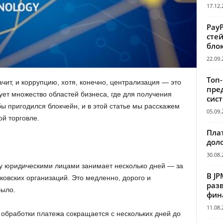
17.12.
Pay
сте
бло
22.09.
Топ
чит, и коррупцию, хотя, конечно, централизация — это
пре
ует множество областей бизнеса, где для получения
сис
 пригодился блокчейн, и в этой статье мы расскажем
05.09.
й торговле.
Пла
дол
30.08.
 юридическими лицами занимает несколько дней — за
В JP
ковских организаций. Это медленно, дорого и
раз
было.
фин
11.08.
 обработки платежа сокращается с нескольких дней до