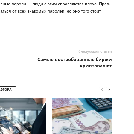
ас­ные па­ро­ли — люди с этим справ­ля­ют­ся плохо. Прав­
а­зать­ся от всех зна­ко­мых па­ро­лей, но оно того стоит.
Следующая статья
Самые востребованные биржи
криптовалют
АВТОРА