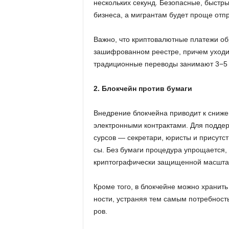
нескольких секунд. Безопасные, быстр
бизнеса, а мигрантам будет проще отпр
Важно, что криптовалютные платежи об
зашифрованном реестре, причем уходит
традиционные переводы занимают 3−5 
2. Блокчейн против бумаги
Внед­ре­ние блок­чей­на при­во­дит к сни­же
элек­трон­ны­ми кон­трак­та­ми. Для под­держ
сур­сов — сек­ре­та­ри, юри­сты и при­сут­с
сы. Без бу­ма­ги про­це­ду­ра упро­ща­ет­ся, 
крип­то­гра­фи­че­ски за­щи­щен­ной мас­шта
Кроме того, в блок­чейне можно хра­нить р
но­сти, устра­няя тем самым по­треб­ность 
ров.