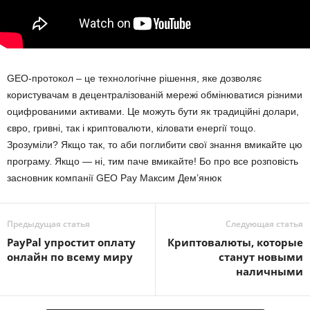
GEO-протокол – це технологічне рішення, яке дозволяє
користувачам в децентралізованій мережі обмінюватися різними
оцифрованими активами. Це можуть бути як традиційні долари,
євро, гривні, так і криптовалюти, кіловати енергії тощо.
Зрозуміли? Якщо так, то аби поглибити свої знання вмикайте цю
програму. Якщо — ні, тим паче вмикайте! Бо про все розповість
засновник компанії GEO Pay Максим Дем’янюк
Предыдущая статья
Следующая статья
PayPal упростит оплату
Криптовалюты, которые
онлайн по всему миру
станут новыми
наличными