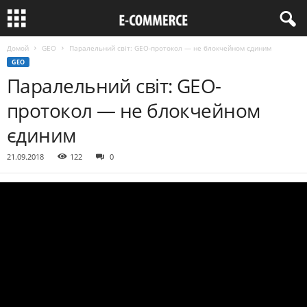
Домой
GEO
Паралельний світ: GEO-протокол — не блокчейном єдиним
GEO
Паралельний світ: GEO-
протокол — не блокчейном
єдиним
21.09.2018
122
0