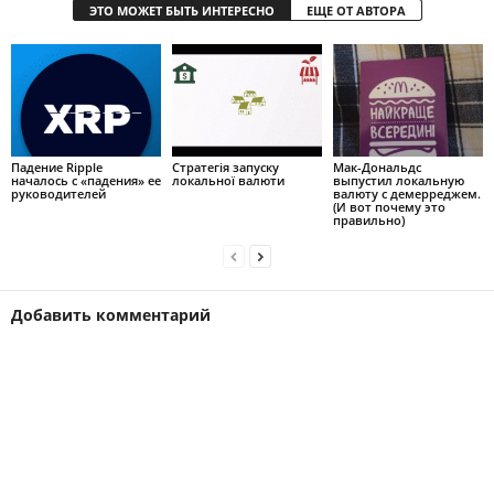
ЭТО МОЖЕТ БЫТЬ ИНТЕРЕСНО
ЕЩЕ ОТ АВТОРА
Падение Ripple
Стратегія запуску
Мак-Дональдс
началось с «падения» ее
локальної валюти
выпустил локальную
руководителей
валюту с демерреджем.
(И вот почему это
правильно)
Добавить комментарий