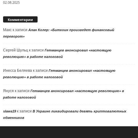
02.08.2025
Комментарии
Макс
к записи
Алан Колер: «Биткоин произведет финансовый
переворот»
Сергей Шульц
к записи
Гетманцев анонсировал «настоящую
революцию» в работе налоговой
Инесса Беляева
к записи
Гетманцев анонсировал «настоящую
революцию» в работе налоговой
Януся
к записи
Гетманцев анонсировал «настоящую революцию» в
работе налоговой
к записи
slawa19
В Украине ликвидировали девять криптовалютных
обменников