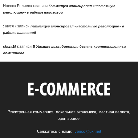
Инесса Беляева
к записи
Гетманцев анонсировал «настоящую
революцию» в работе налоговой
Януся
к записи
Гетманцев анонсировал «настоящую революцию» в
работе налоговой
к записи
slawa19
В Украине ликвидировали девять криптовалютных
обменников
Электронная коммерция, локальная экономика, местная валюта,
open source.
Свяжитесь с нами:
ivenco@ukr.net