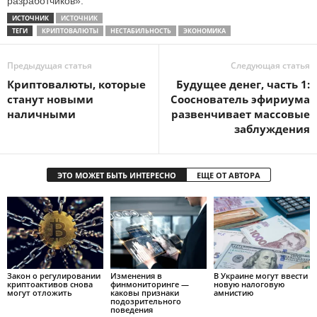
разработчиков».
ИСТОЧНИК
ИСТОЧНИК
ТЕГИ
КРИПТОВАЛЮТЫ
НЕСТАБИЛЬНОСТЬ
ЭКОНОМИКА
Предыдущая статья
Следующая статья
Криптовалюты, которые
Будущее денег, часть 1:
станут новыми
Сооснователь эфириума
наличными
развенчивает массовые
заблуждения
ЭТО МОЖЕТ БЫТЬ ИНТЕРЕСНО
ЕЩЕ ОТ АВТОРА
Закон о регулировании
Изменения в
В Украине могут ввести
криптоактивов снова
финмониторинге —
новую налоговую
могут отложить
каковы признаки
амнистию
подозрительного
поведения