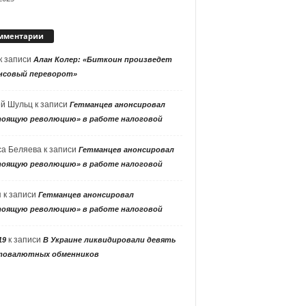
мментарии
к записи
Алан Колер: «Биткоин произведет
нсовый переворот»
ей Шульц
к записи
Гетманцев анонсировал
тоящую революцию» в работе налоговой
са Беляева
к записи
Гетманцев анонсировал
тоящую революцию» в работе налоговой
я
к записи
Гетманцев анонсировал
тоящую революцию» в работе налоговой
к записи
19
В Украине ликвидировали девять
товалютных обменников