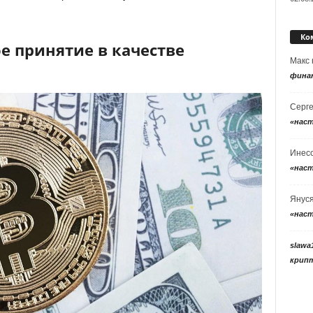
Ко
е принятие в качестве
Макс
фина
Серг
«нас
Инес
«нас
Янус
«нас
slawa
крип