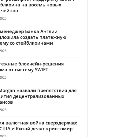
йблкоина на восемь новых
кчейнов
2025
-менеджер Банка Англии
дложила создать платежную
тему со стейблкоинами
2025
тежные блокчейн-решения
омают систему SWIFT
2025
Morgan назвали препятствия для
вития децентрализованных
ансов
2025
ая валютная война сверхдержав:
 США и Китай делят криптомир
2025