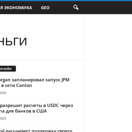
АЯ ЭКОНОМИКА
GEO
ньги
окчейн
organ запланировал запуск JPM
 в сети Canton
2026
 разрешит расчеты в USDC через
na для банков в США
2025
Pal расширяет поддержку своего