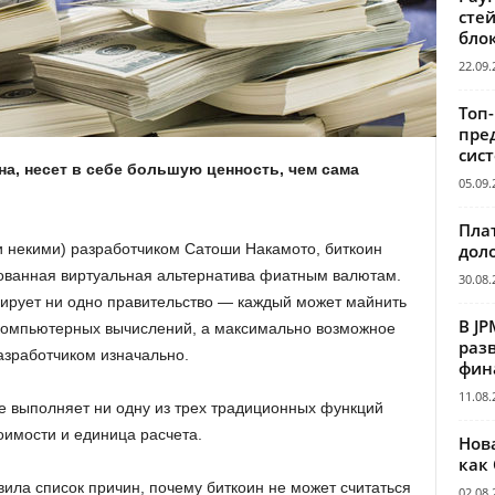
сте
бло
22.09.
Топ
пре
сис
а, несет в себе большую ценность, чем сама
05.09.
Пла
дол
и некими) разработчиком Сатоши Накамото, биткоин
зованная виртуальная альтернатива фиатным валютам.
30.08.
лирует ни одно правительство — каждый может майнить
В JP
компьютерных вычислений, а максимально возможное
раз
азработчиком изначально.
фин
11.08.
е выполняет ни одну из трех традиционных функций
оимости и единица расчета.
Нов
как
ила список причин, почему биткоин не может считаться
02.08.