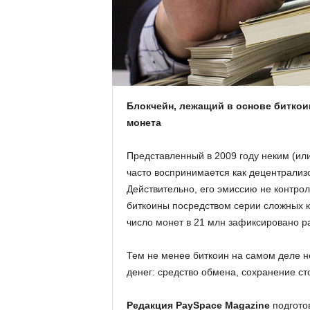
.
c
o
m
Блокчейн, лежащий в основе биткоин
монета
.
Представленный в 2009 году неким (ил
u
часто воспринимается как децентрали
Действительно, его эмиссию не контро
a
биткоины посредством серии сложных 
число монет в 21 млн зафиксировано р
Тем не менее биткоин на самом деле н
денег: средство обмена, сохранение ст
Редакция PaySpace Magazine
подготов