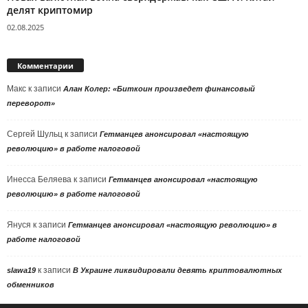
делят криптомир
02.08.2025
Комментарии
Макс
к записи
Алан Колер: «Биткоин произведет финансовый
переворот»
Сергей Шульц
к записи
Гетманцев анонсировал «настоящую
революцию» в работе налоговой
Инесса Беляева
к записи
Гетманцев анонсировал «настоящую
революцию» в работе налоговой
Януся
к записи
Гетманцев анонсировал «настоящую революцию» в
работе налоговой
к записи
slawa19
В Украине ликвидировали девять криптовалютных
обменников