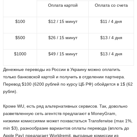
Оплата картой
Оплата со счета
$100
$12 /
15 минут
$11 /
4
дня
$
500
$26 /
15 минут
$13 /
4 дня
$
1000
$
49
/
15 минут
$13 /
4 дня
Денежные переводы из России в Украину можно оплатить
только банковской картой и получить в отделении партнера.
Перевод $100 (6200 рублей по курсу ЦБ РФ) обойдется в 1$ (62
рубля).
Кроме WU, есть ряд альтернативных сервисов. Так, довольно
разветвленную сеть агентств предлагают в MoneyGram,
низкими комиссиями может похвастаться Transferwise (max 1%,
min $3), разнообразие вариантов оплаты перевода (вплоть до
Apple Pay) предлагает Worldremit, выгодные комиссии из