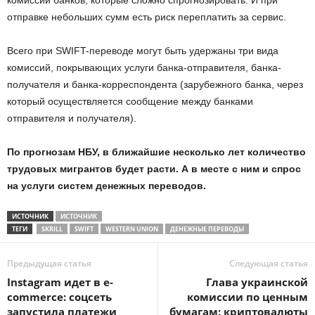
комиссии банков, которые сложно спрогнозировать. И при
отправке небольших сумм есть риск переплатить за сервис.
Всего при SWIFT-переводе могут быть удержаны три вида
комиссий, покрывающих услуги банка-отправителя, банка-
получателя и банка-корреспондента (зарубежного банка, через
который осуществляется сообщение между банками
отправителя и получателя).
По прогнозам НБУ, в ближайшие несколько лет количество
трудовых мигрантов будет расти. А в месте с ним и спрос
на услуги систем денежных переводов.
ИСТОЧНИК
ИСТОЧНИК
ТЕГИ
SKRILL
SWIFT
WESTERN UNION
ДЕНЕЖНЫЕ ПЕРЕВОДЫ
Предыдущая статья
Следующая статья
Instagram идет в e-
Глава украинской
commerce: соцсеть
комиссии по ценным
запустила платежи
бумагам: криптовалюты