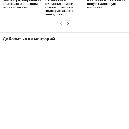
Закон о регулировании
Изменения в
В Украине могут ввести
криптоактивов снова
финмониторинге —
новую налоговую
могут отложить
каковы признаки
амнистию
подозрительного
поведения
Добавить комментарий