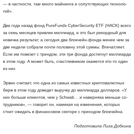
— в част­но­сти, там много май­нин­га и со­пут­ству­ю­щих тех­но­ло­
гий».
Два года назад фонд PureFunds CyberSecurity ETF (HACK) всего
за cемь ме­ся­цев при­влек мил­ли­ард, и это был ре­корд­ный для
но­вич­ка ре­зуль­тат, а се­год­ня два блок­чейн-фон­да менее чем за
две неде­ли со­бра­ли почти по­ло­ви­ну этой суммы. Впе­чат­ля­ет.
Если им по­ве­зет с трен­дом, эти три фонда до­стиг­нут мил­ли­ар­да
в этом году. А может быть, счаст­лив­чи­ком ока­жет­ся кто-то один
из них.
Эрвин счи­та­ет, что одна из самых из­вест­ных крип­то­ва­лют­ных
бирж в этом году до­ве­дет вы­руч­ку до мил­ли­ар­да дол­ла­ров. «У
них боль­ше кли­ен­тов, чем у Schwab… и на­вер­ня­ка мень­ше со­
труд­ни­ков», — го­во­рит он, на­ме­кая на из­ме­не­ния, ко­то­рых
стоит ожи­дать в фи­нан­со­вом сек­то­ре с при­хо­дом блок­чей­на.
Под­го­то­ви­ла Лиза Доб­ки­на