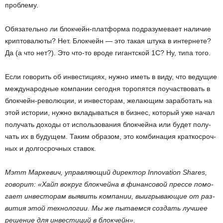
проблему.
Обязательно ли блокчейн-платформа подразумевает наличие
криптовалюты? Нет. Блокчейн — это такая штука в интернете?
Да (а что нет?). Это что-то вроде гигантской 1С? Ну, типа того.
Если го­во­рить об ин­ве­сти­ци­ях, нужно иметь в виду, что ве­ду­щие
меж­ду­на­род­ные ком­па­нии се­год­ня то­ро­пят­ся по­участ­во­вать в
блок­чейн-ре­во­лю­ции, и ин­ве­сто­рам, же­ла­ю­щим за­ра­бо­тать на
этой ис­то­рии, нужно вкла­ды­вать­ся в биз­нес, ко­то­рый уже начал
по­лу­чать до­хо­ды от ис­поль­зо­ва­ния блок­чей­на или будет по­лу­
чать их в бу­ду­щем. Таким об­ра­зом, это ком­би­на­ция крат­ко­сроч­
ных и дол­го­сроч­ных ста­вок.
Мэтт Мар­ке­вич, управ­ля­ю­щий ди­рек­тор Innovation Shares,
го­во­рит: «Хайп во­круг блок­чей­на в фи­нан­со­вой прес­се по­мо­
га­ет ин­ве­сто­рам вы­явить ком­па­нии, вы­иг­ры­ва­ю­щие от раз­
ви­тия этой тех­но­ло­гии. Мы же пы­та­ем­ся со­здать луч­шее
ре­ше­ние для ин­ве­сти­ций в блок­чейн».