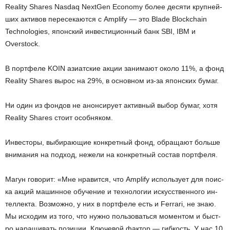
Reality Shares Nasdaq NextGen Economy более де­ся­ти круп­ней­
ших ак­ти­вов пе­ре­се­ка­ют­ся с Amplify — это Blade Blockchain
Technologies, япон­ский ин­ве­сти­ци­он­ный банк SBI, IBM и
Overstock.
В порт­фе­ле KOIN ази­ат­ские акции за­ни­ма­ют около 11%, а фонд
Reality Shares вырос на 29%, в ос­нов­ном из-за япон­ских бумаг.
Ни один из фон­дов не анон­си­ру­ет ак­тив­ный выбор бумаг, хотя
Reality Shares стоит особ­ня­ком.
Ин­ве­сто­ры, вы­би­ра­ю­щие кон­крет­ный фонд, об­ра­ща­ют боль­ше
вни­ма­ния на под­ход, неже­ли на кон­крет­ный со­став порт­фе­ля.
Магун го­во­рит: «Мне нра­вит­ся, что Amplify ис­поль­зу­ет для по­ис­
ка акций ма­шин­ное обу­че­ние и тех­но­ло­гии ис­кус­ствен­но­го ин­
тел­лек­та. Воз­мож­но, у них в порт­фе­ле есть и Ferrari, не знаю.
Мы ис­хо­дим из того, что нужно поль­зо­вать­ся мо­мен­том и быст­
ро на­ра­щи­вать по­зи­ции. Клю­че­вой фак­тор — гиб­кость. У нас 10