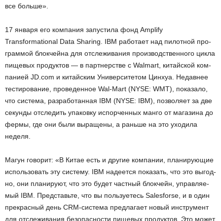
все боль­ше».
17 ян­ва­ря его ком­па­ния за­пу­сти­ла фонд Amplify
Transformational Data Sharing. IBM ра­бо­та­ет над пи­лот­ной про­
грам­мой блок­чей­на для от­сле­жи­ва­ния про­из­вод­ствен­но­го цикла
пи­ще­вых про­дук­тов — в парт­нер­стве с Walmart, ки­тай­ской ком­
па­ни­ей JD.​com и ки­тай­ским Уни­вер­си­те­том Ци­н­хуа. Недав­нее
те­сти­ро­ва­ние, про­ве­ден­ное Wal-Mart (NYSE: WMT), по­ка­за­ло,
что си­сте­ма, раз­ра­бо­тан­ная IBM (NYSE: IBM), поз­во­ля­ет за две
се­кун­ды от­сле­дить упа­ков­ку ис­пор­чен­ных манго от ма­га­зи­на до
фермы, где они были вы­ра­ще­ны, а рань­ше на это ухо­ди­ла
неде­ля.
Магун го­во­рит: «В Китае есть и дру­гие ком­па­нии, пла­ни­ру­ю­щие
ис­поль­зо­вать эту си­сте­му. IBM на­де­ет­ся по­ка­зать, что это вы­год­
но, они пла­ни­ру­ют, что это будет част­ный блок­чейн, управ­ля­е­
мый IBM. Пред­ставь­те, что вы поль­зу­е­тесь Salesforse, и в один
пре­крас­ный день CRM-си­сте­ма пред­ла­га­ет новый ин­стру­мент
для от­сле­жи­ва­ния без­опас­но­сти пи­ще­вых про­дук­тов. Это может