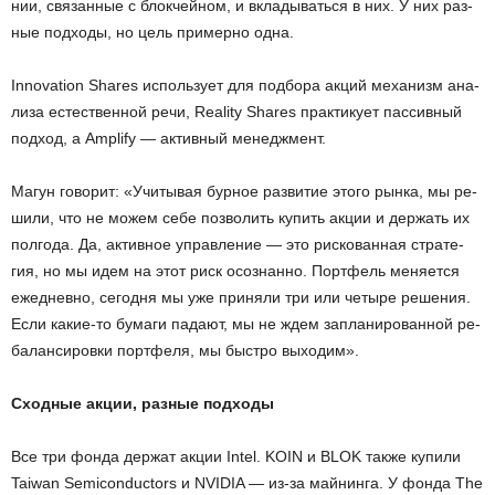
нии, свя­зан­ные с блок­чей­ном, и вкла­ды­вать­ся в них. У них раз­
ные под­хо­ды, но цель при­мер­но одна.
Innovation Shares ис­поль­зу­ет для под­бо­ра акций ме­ха­низм ана­
ли­за есте­ствен­ной речи, Reality Shares прак­ти­ку­ет пас­сив­ный
под­ход, а Amplify — ак­тив­ный ме­недж­мент.
Магун го­во­рит: «Учи­ты­вая бур­ное раз­ви­тие этого рынка, мы ре­
ши­ли, что не можем себе поз­во­лить ку­пить акции и дер­жать их
пол­го­да. Да, ак­тив­ное управ­ле­ние — это рис­ко­ван­ная стра­те­
гия, но мы идем на этот риск осо­знан­но. Порт­фель ме­ня­ет­ся
еже­днев­но, се­год­ня мы уже при­ня­ли три или че­ты­ре ре­ше­ния.
Если ка­кие-то бу­ма­ги па­да­ют, мы не ждем за­пла­ни­ро­ван­ной ре­
ба­лан­си­ров­ки порт­фе­ля, мы быст­ро вы­хо­дим».
Сходные акции, разные подходы
Все три фонда дер­жат акции Intel. KOIN и BLOK также ку­пи­ли
Taiwan Semiconductors и NVIDIA — из-за май­нин­га. У фонда The