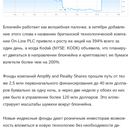
Блок­чейн ра­бо­та­ет как вол­шеб­ная па­лоч­ка: в ок­тяб­ре до­бав­ле­
ние этого слова к на­зва­нию бри­тан­ской тех­но­ло­ги­че­ской ком­па­
нии On-Line PLC при­ве­ло к росту ее акций на 394% всего за
один день, а когда Kodak (NYSE: KODK) объ­яви­ла, что пла­ни­ру­
ет дви­гать­ся в на­прав­ле­нии блок­чей­на и крип­то­ва­лют, ее бу­ма­ги
взле­те­ли более чем на 200%.
Фонды ком­па­ний Amplify and Reality Shares про­шли путь от тех
же 2,5 млн пер­во­на­чаль­но­го фи­нан­си­ро­ва­ния до 40 млн дол­ла­
ров бук­валь­но за одну ночь, а через две неде­ли у обоих из них
уже было в управ­ле­нии более 120 млн дол­ла­ров. Это ил­лю­
стри­ру­ет мас­шта­бы шу­ми­хи во­круг блок­чей­на.
Новые ин­декс­ные фонды дают роз­нич­ным ин­ве­сто­рам воз­мож­
ность вло­жить­ся в новую тех­но­ло­гию без необ­хо­ди­мо­сти де­