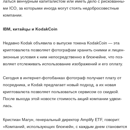
лать­ся вен­чур­ным ка­пи­та­ли­стом или иметь дело с рис­ко­ван­ны­
ми ICO, за ко­то­ры­ми ино­гда могут сто­ять недоб­ро­со­вест­ные
ком­па­нии.
IBM, китайцы и KodakCoin
Недав­но Kodak объ­яви­ла о вы­пус­ке то­ке­на KodakCoin — эта
крип­то­ва­лю­та поз­во­ля­ет фо­то­гра­фам хра­нить сним­ки и ли­цен­
зи­он­ные усло­вия к ним непо­сред­ствен­но в блок­чейне, что поз­
во­ля­ет от­сле­жи­вать ис­поль­зо­ва­ние изоб­ра­же­ний и его опла­ту.
Се­год­ня в ин­тер­нет-фо­то­бан­ках фо­то­граф по­лу­ча­ет плату от
по­сред­ни­ка, и Kodak пред­ла­га­ет новый под­ход, а их новая
крип­то­ва­лю­та поз­во­ля­ет поль­зо­вать­ся сер­ви­сом со скид­кой.
После вы­хо­да этой но­во­сти сто­и­мость акций ком­па­нии удво­и­
лась.
Кри­сти­ан Магун, ге­не­раль­ный ди­рек­тор Amplify ETF, го­во­рит:
«Ком­па­ний, ис­поль­зу­ю­щих блок­чейн, с каж­дым днем ста­но­вит­ся