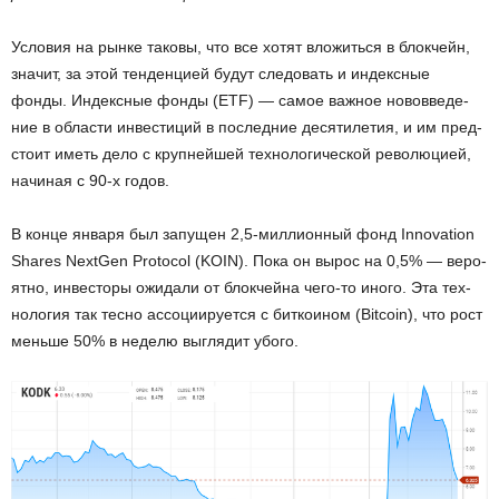
Усло­вия на рынке та­ко­вы, что все хотят вло­жить­ся в блок­чейн,
зна­чит, за этой тен­ден­ци­ей будут сле­до­вать и ин­декс­ные
фонды. Ин­декс­ные фонды (ETF) — самое важ­ное но­во­вве­де­
ние в об­ла­сти ин­ве­сти­ций в по­след­ние де­ся­ти­ле­тия, и им пред­
сто­ит иметь дело с круп­ней­шей тех­но­ло­ги­че­ской ре­во­лю­ци­ей,
на­чи­ная с 90-х годов.
В конце ян­ва­ря был за­пу­щен 2,5-мил­ли­он­ный фонд Innovation
Shares NextGen Protocol (KOIN). Пока он вырос на 0,5% — ве­ро­
ят­но, ин­ве­сто­ры ожи­да­ли от блок­чей­на че­го-то иного. Эта тех­
но­ло­гия так тесно ас­со­ци­и­ру­ет­ся с бит­ко­и­ном (Bitcoin), что рост
мень­ше 50% в неде­лю вы­гля­дит убого.