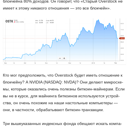
блок­чей­на 80% до­хо­дов. Он го­во­рит, что «Ста­рый Overstock не
имеет к этому ни­ка­ко­го от­но­ше­ния — это все блок­чейн».
Кто мог пред­по­ло­жить, что Overstock будет иметь от­но­ше­ние к
блок­чей­ну? А NVIDIA (NASDAQ: NVDA)? Они де­ла­ют мик­ро­схе­
мы, ко­то­рые ока­за­лись очень по­лез­ны бит­ко­ин-май­не­рам. Если
вы не в курсе, для май­нин­га бит­ко­и­нов ис­поль­зу­ют­ся устрой­
ства, он очень по­хо­жие на наши на­столь­ные ком­пью­те­ры —
они, в част­но­сти, об­ра­ба­ты­ва­ют бит­ко­ин-тран­зак­ции.
Три вы­ше­ука­зан­ных ин­декс­ных фонда обе­ща­ют ис­кать ком­па­