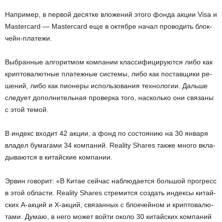
На­при­мер, в пер­вой де­сят­ке вло­же­ний этого фонда акции Visa и
Mastercard — Mastercard еще в ок­тяб­ре начал про­во­дить блок­
чейн-пла­те­жи.
Вы­бран­ные ал­го­рит­мом ком­па­нии клас­си­фи­ци­ру­ют­ся либо как
крип­то­ва­лют­ные пла­теж­ные си­сте­мы, либо как по­став­щи­ки ре­
ше­ний, либо как пи­о­не­ры ис­поль­зо­ва­ния тех­но­ло­гии. Даль­ше
сле­ду­ет до­пол­ни­тель­ная про­вер­ка того, на­сколь­ко они свя­за­ны
с этой темой.
В ин­декс вхо­дит 42 акции, а фонд по со­сто­я­нию на 30 ян­ва­ря
вла­дел бу­ма­га­ми 34 ком­па­ний. Reality Shares также много вкла­
ды­ва­ют­ся в ки­тай­ские ком­па­нии.
Эрвин го­во­рит: «В Китае сей­час на­блю­да­ет­ся боль­шой про­гресс
в этой об­ла­сти. Reality Shares стре­мит­ся со­здать ин­дек­сы ки­тай­
ских A-ак­ций и X-ак­ций, свя­зан­ных с блок­чей­ном и крип­то­ва­лю­
та­ми. Думаю, в него может войти около 30 ки­тай­ских ком­па­ний