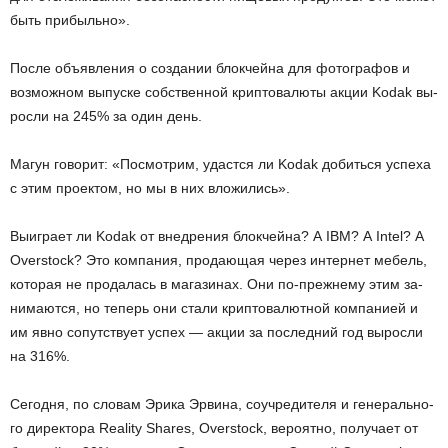
быть при­быль­но».
После объ­яв­ле­ния о со­зда­нии блок­чей­на для фо­то­гра­фов и
воз­мож­ном вы­пус­ке соб­ствен­ной крип­то­ва­лю­ты акции Kodak вы­
рос­ли на 245% за один день.
Магун го­во­рит: «По­смот­рим, удаст­ся ли Kodak до­бить­ся успе­ха
с этим про­ек­том, но мы в них вло­жи­лись».
Вы­иг­ра­ет ли Kodak от внед­ре­ния блок­чей­на? А IBM? А Intel? А
Overstock? Это ком­па­ния, про­да­ю­щая через ин­тер­нет ме­бель,
ко­то­рая не про­да­лась в ма­га­зи­нах. Они по-преж­не­му этим за­
ни­ма­ют­ся, но те­перь они стали крип­то­ва­лют­ной ком­па­ни­ей и
им явно со­пут­ству­ет успех — акции за по­след­ний год вы­рос­ли
на 316%.
Се­год­ня, по сло­вам Эрика Эр­ви­на, со­учре­ди­те­ля и ге­не­раль­но­
го ди­рек­то­ра Reality Shares, Overstock, ве­ро­ят­но, по­лу­ча­ет от