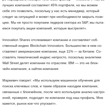
луч­ших ком­па­ний со­став­ля­ют 45% порт­фе­ля, но мы можем
себе это поз­во­лить, по­сколь­ку у нас есть ме­не­джер, ко­то­рый
сле­дит за си­ту­а­ци­ей и может при необ­хо­ди­мо­сти за­крыть по­зи­
цию. Мы не про­сто по­ку­па­ем ли­де­ров сек­то­ра из S&P, мы пы­та­
ем­ся по­ку­пать акции ком­па­ний, ко­то­рые вы­стре­лят».
Innovation Shares от­сле­жи­ва­ют ком­па­нии и со­став­ля­ют соб­
ствен­ный ин­декс Blockchain Innovators. Боль­шин­ство в нем со­
став­ля­ют аме­ри­кан­ские ком­па­нии, еще 11% — за Ки­та­ем. Со­
став­лять те­ма­ти­че­ский ин­декс непро­сто, по­сколь­ку ана­ли­ти­ки
Wall Street делят ком­па­нии по от­рас­лям: IBM — это не блок­
чейн-ком­па­ния, а хай­тек-ком­па­ния.
Мар­ке­вич го­во­рит: «Мы ис­поль­зу­ем ма­шин­ное обу­че­ние для
по­ис­ка клю­че­вых слов, и таким об­ра­зом на­хо­дим ком­па­нии,
свя­зан­ные с блок­чей­ном, после чего ис­поль­зу­ем ана­лиз на­стро­
е­ний, про­ве­ряя, под­хо­дят ли ком­па­нии под наш про­филь. Мне
ка­жет­ся, рынок кое-что упус­ка­ет».