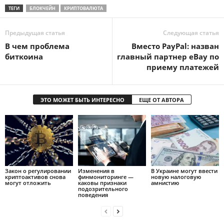
ТЕГИ
БЛОКЧЕЙН
КРИПТОВАЛЮТА
Предыдущая статья
Следующая статья
В чем проблема
Вместо PayPal: назван
биткоина
главный партнер eBay по
приему платежей
ЭТО МОЖЕТ БЫТЬ ИНТЕРЕСНО
ЕЩЕ ОТ АВТОРА
Закон о регулировании
Изменения в
В Украине могут ввести
криптоактивов снова
финмониторинге —
новую налоговую
могут отложить
каковы признаки
амнистию
подозрительного
поведения