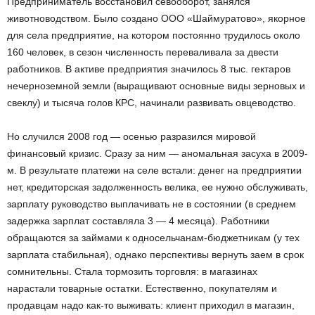
Предприниматель восстановил севооборот, занялся
животноводством. Было создано ООО «Шаймуратово», якорное
для села предприятие, на котором постоянно трудилось около
160 человек, в сезон численность переваливала за двести
работников. В активе предприятия значилось 8 тыс. гектаров
нечерноземной земли (выращивают основные виды зерновых и
свеклу) и тысяча голов КРС, начинали развивать овцеводство.
Но случился 2008 год — осенью разра­зился мировой
финансовый кризис. Сразу за ним — аномальная засуха в 2009-
м. В результате платежи на селе встали: денег на предприятии
нет, кредиторская задолженность велика, ее нужно обслуживать,
зарплату руководство выплачивать не в состоянии (в среднем
задержка зарплат составляла 3 — 4 месяца). Работники
обращаются за займами к односельчанам-бюджетникам (у тех
зарплата стабильная), однако перспективы вернуть заем в срок
сомнительны. Стала тормозить торговля: в магазинах
нарастали товарные остатки. Естественно, покупателям и
продавцам надо как-то выживать: клиент приходил в магазин,