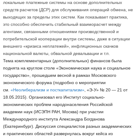
локальные платежные системы на основе дополнительных
средств расчетов (ДСР) для обслуживания операций обмена, не
выходящих за пределы этих систем. Как показывает практика,
это способно обеспечить стабильный взаиморасчет между
агентами, связанными отношениями производственной и
потребительской кооперации внутри системы, даже в ситуации
внешнего «кризиса неплатежей», инфляционных скачков
национальной валюты, обвальной девальвации и т.п.
Тема комплементарных (дополнительных) финансов была
поднята на круглом столе «Экономическая наука и социальное
государство», прошедшем весной в рамках Московского
экономического форума (подробно о мероприятии
см.
«Неолиберализм и посткапитализм»
, «Э-У» № 20 — 21 от
18.05.2015). Организовал его Институт социально-
экономических проблем народонаселения Российской
академии наук (ИСЭПН РАН, Москва) при участии
Международного института Александра Богданова
(Екатеринбург). Дискуссия специалистов разных академических
и практических областей развернулась вокруг кейса из