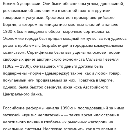
Великой депрессии. Они были обеспечены углем, древесиной,
рекламными объявлениями в местной газете и другими
товарами и услугами. Хрестоматиен пример австрийского
Вергля, в котором по инициативе местных властей в начале
1930-х были введены в оборот марочные сертификаты.
Экономике города был придан мощный импульс: за год удалось
решить проблемы с безработицей и городским коммунальным
хозяйством. Сертификаты были выпущены на основе теории
свободных денег австрийского экономиста Сильвио Гезелля
(1862 — 1930), считавшего, что деньги должны быть
подвержены «порче» (демереджу) так же, как и любой товар,
покупаемый или продаваемый за них. Практика в Вергле,
однако, была быстро свернута из-за иска Австрийского
Центрального банка.
Российские реформы начала 1990-х и последовавший за ними
затяжной «кризис неплатежей» — также яркая иллюстрация
негативного влияния глобальных рыночных «заторов» на
локальные системы. Несложно вспомнить, как в то время в