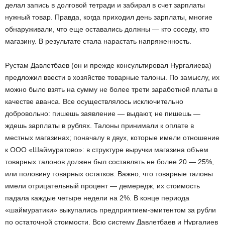
делал запись в долговой тетради и забирал в счет зарплаты
нужный товар. Правда, когда приходил день зарплаты, многие
обнаруживали, что еще оставались должны — кто соседу, кто
магазину. В результате стала нарастать напряженность.
Рустам Давлетбаев (он и прежде консультировал Нургалиева)
предложил ввести в хозяйстве товарные талоны. По замыслу, их
можно было взять на сумму не более трети заработной платы в
качестве аванса. Все осуществлялось исключительно
добровольно: пишешь заявление — выдают, не пишешь —
ждешь зарплаты в рублях. Талоны принимали к оплате в
местных магазинах; поначалу в двух, которые имели отношение
к ООО «Шаймуратово»: в структуре выручки магазина объем
товарных талонов должен был составлять не более 20 — 25%,
или половину товарных остатков. Важно, что товарные талоны
имели отрицательный процент — демередж, их стоимость
падала каждые четыре недели на 2%. В конце периода
«шаймуратики» выкупались предприятием-эмитентом за рубли
по остаточной стоимости. Всю систему Давлетбаев и Нургалиев