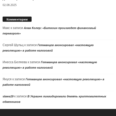
02.08.2025
Комментарии
Макс
к записи
Алан Колер: «Биткоин произведет финансовый
переворот»
Сергей Шульц
к записи
Гетманцев анонсировал «настоящую
революцию» в работе налоговой
Инесса Беляева
к записи
Гетманцев анонсировал «настоящую
революцию» в работе налоговой
Януся
к записи
Гетманцев анонсировал «настоящую революцию» в
работе налоговой
к записи
slawa19
В Украине ликвидировали девять криптовалютных
обменников