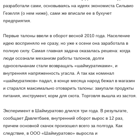
разработали сами, основываясь на идеях экономиста Сильвио
Гезелля (о нем ниже), сами же вписали ее в бухучет
предприятия.
Первые талоны ввели в оборот весной 2010 года. Население
идею восприняло не сразу, но уже к осени она заработала в
полную силу. Самая главная задача оказалась решена: когда
люди осознали механизм работы талонов, долги
односельчанам стали возвращать «шаймуратиками», и
внутренняя напряженность угасла. А так как номинал
«шаймуратиков» падал, в конце месяца народ бежал в магазин
и старался максимально отоварить талоны: закупали продукты
питания, инструмент, корм для скота. Торговля вышла из застоя.
Эксперимент в Шаймуратово длился три года. В результате,
сообщает Давлетбаев, внутренний оборот вырос в 12 раз,
причем основной скачок произошел всего за полгода. Как
следствие, в ООО «Шаймуратово» выросла и