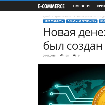
НОВОСТИ
КРИ
e
-
Домой
Криптовалюты
Новая денежная паради
КРИПТОВАЛЮТЫ
ЛОКАЛЬНАЯ ЭКОНОМИКА
НОВ
Новая дене
C
o
был создан
m
24.01.2018
178
0
m
e
r
c
e