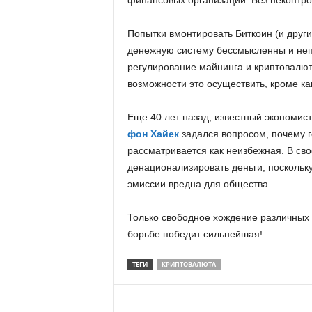
финансовых организаций. Без неконтр
Попытки вмонтировать Биткоин (и друг
денежную систему бессмысленны и неп
регулирование майнинга и криптовалютн
возможности это осуществить, кроме к
Еще 40 лет назад, известный экономис
фон Хайек
задался вопросом, почему 
рассматривается как неизбежная. В св
денационализировать деньги, поскольку
эмиссии вредна для общества.
Только свободное хождение различных 
борьбе победит сильнейшая!
ТЕГИ
КРИПТОВАЛЮТА