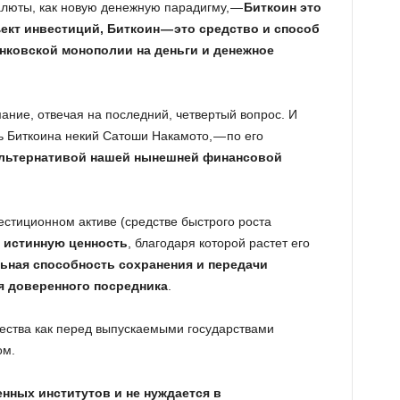
алюты, как новую денежную парадигму, —
Биткоин это
кт инвестиций, Биткоин — это средство и способ
анковской монополии на деньги и денежное
ание, отвечая на последний, четвертый вопрос. И
ь Биткоина некий Сатоши Накамото, — по его
альтернативой нашей нынешней финансовой
естиционном активе (средстве быстрого роста
о
истинную ценность
, благодаря которой растет его
ьная способность сохранения и передачи
ия доверенного посредника
.
ества как перед выпускаемыми государствами
ом.
нных институтов и не нуждается в