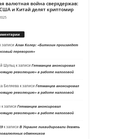
ая валютная война сверхдержав:
 США и Китай делят криптомир
2025
мментарии
к записи
Алан Колер: «Биткоин произведет
нсовый переворот»
ей Шульц
к записи
Гетманцев анонсировал
тоящую революцию» в работе налоговой
са Беляева
к записи
Гетманцев анонсировал
тоящую революцию» в работе налоговой
я
к записи
Гетманцев анонсировал
тоящую революцию» в работе налоговой
к записи
19
В Украине ликвидировали девять
товалютных обменников