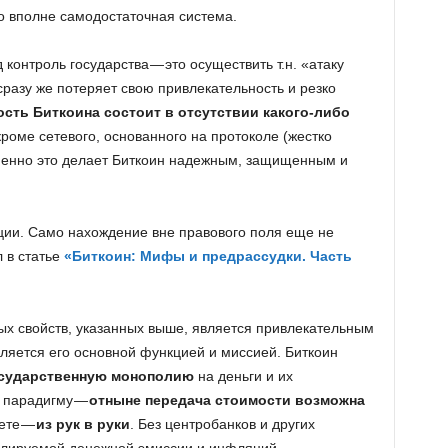
то вполне самодостаточная система.
контроль государства — это осуществить т.н. «атаку
сразу же потеряет свою привлекательность и резко
ость Биткоина состоит в отсутствии какого-либо
 кроме сетевого, основанного на протоколе (жестко
енно это делает Биткоин надежным, защищенным и
ации. Само нахождение вне правового поля еще не
л в статье
«Биткоин: Мифы и предрассудки. Часть
бых свойств, указанных выше, является привлекательным
вляется его основной функцией и миссией. Биткоин
сударственную монополию
на деньги и их
 парадигму —
отныне передача стоимости возможна
чете —
из рук в руки
. Без центробанков и других