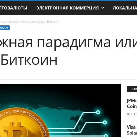
ПТОВАЛЮТЫ
ЭЛЕКТРОННАЯ КОММЕРЦИЯ
ЛОКАЛЬН
гма или ради чего был создан Биткоин
ОСТИ
жная парадигма или
 Биткоин
Бл
JPM
Coin
07.01.
Visa
Sola