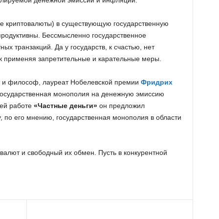
олируемой денежной эмиссии и инфляций.
ие криптовалюты) в существующую государственную
родуктивны. Бессмысленно государственное
ых транзакций. Да у государств, к счастью, нет
ак применяя запретительные и карательные меры.
т и философ, лауреат Нобелевской премии
Фридрих
государственная монополия на денежную эмиссию
оей работе
«Частные деньги»
он предложил
, по его мнению, государственная монополия в области
валют и свободный их обмен. Пусть в конкурентной