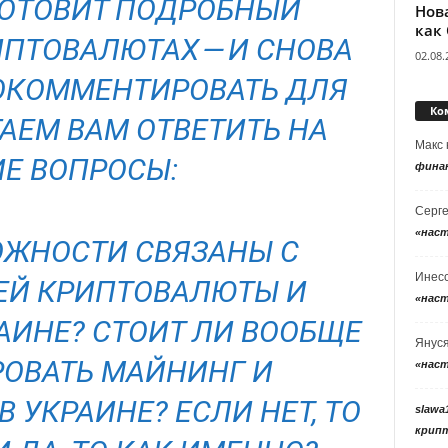
 ГОТОВИТ ПОДРОБНЫЙ
Нов
как
ИПТОВАЛЮТАХ — И СНОВА
02.08.
ОКОММЕНТИРОВАТЬ ДЛЯ
Ко
ГАЕМ ВАМ ОТВЕТИТЬ НА
Макс
ИЕ ВОПРОСЫ:
фина
Серг
«нас
ЛОЖНОСТИ СВЯЗАНЫ С
Инес
ЕЙ КРИПТОВАЛЮТЫ И
«нас
АИНЕ? СТОИТ ЛИ ВООБЩЕ
Янус
ОВАТЬ МАЙНИНГ И
«нас
 УКРАИНЕ? ЕСЛИ НЕТ, ТО
slawa
крип