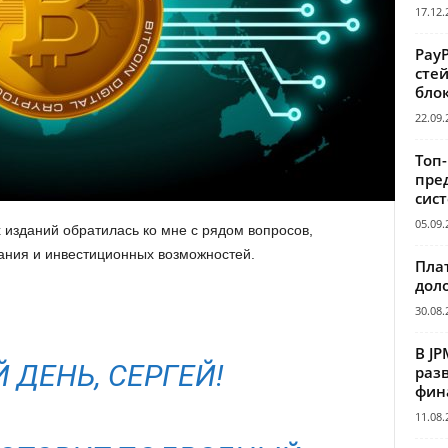
17.12.
Pay
сте
бло
22.09.
Топ
пре
сис
05.09.
 изданий обратилась ко мне с рядом вопросов,
ания и инвестиционных возможностей.
Пла
дол
30.08.
В JP
 ДЕНЬ, СЕРГЕЙ!
раз
фин
11.08.