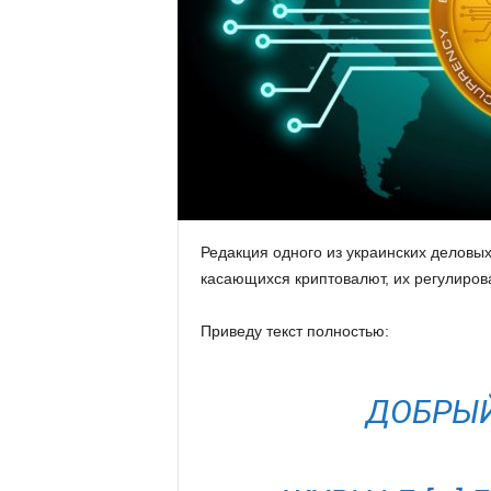
.
c
o
m
.
Редакция одного из украинских деловых
u
касающихся криптовалют, их регулиров
a
Приведу текст полностью:
ДОБРЫЙ