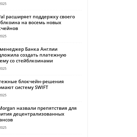
2025
Pal расширяет поддержку своего
йблкоина на восемь новых
кчейнов
2025
-менеджер Банка Англии
дложила создать платежную
тему со стейблкоинами
2025
тежные блокчейн-решения
омают систему SWIFT
2025
Morgan назвали препятствия для
вития децентрализованных
ансов
2025