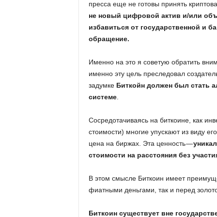
пресса еще не готовы принять криптов
не новый цифровой актив и/или объе
избавиться от государственной и б
обращение.
Именно на это я советую обратить вним
именно эту цель преследовал создател
задумке
Биткойн должен был стать 
системе
.
Сосредотачиваясь на биткоине, как инв
стоимости) многие упускают из виду ег
цена на биржах. Эта ценность —
уникал
стоимости на расстояния без участ
В этом смысле Биткоин имеет преимущ
фиатными деньгами, так и перед золот
Биткоин существует вне государстве