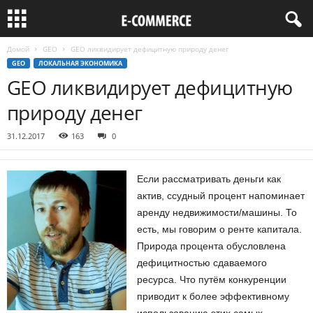
Домой
GEO
GEO ликвидирует дефицитную природу денег
GEO
ЛОКАЛЬНАЯ ЭКОНОМИКА
GEO ликвидирует дефицитную
природу денег
31.12.2017
163
0
Если рассматривать деньги как
актив, ссудный процент напоминает
аренду недвижимости/машины. То
есть, мы говорим о ренте капитала.
Природа процента обусловлена
дефицитностью сдаваемого
ресурса. Что путём конкуренции
приводит к более эффективному