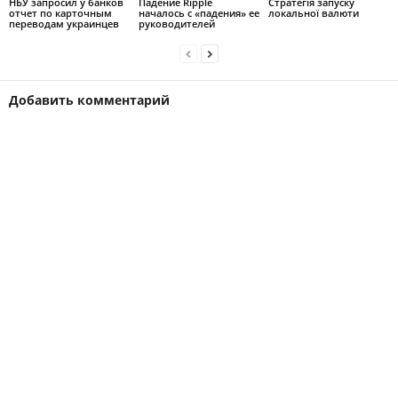
НБУ запросил у банков
Падение Ripple
Стратегія запуску
отчет по карточным
началось с «падения» ее
локальної валюти
переводам украинцев
руководителей
Добавить комментарий