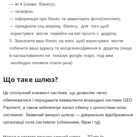
— ім’я (назва бізнесу),
— телефон,
— інформація про бізнес та завантажте фото(логотип);
— приєднати соц.мережу бізнесу, для того щоб
користувачі могли перейти на неї просто з додатку.
Зазначити ваш бізнес на мапі, щоб користувачі могли
побачити ваші адресу та місцезнаходження в додатку (якщо
в налаштуваннях не показує google maps, тоді вам
необхідно оновити плагін java).
Що таке шлюз?
Це сполучний елемент системи, що дозволяє легко
обмінюватися і передавати еквіваленти всередині системи GEO
Payment, а також забезпечує канал обміну з цінностями поза
системою. Зазвичай аккаунт шлюзу — дзеркальне відображення
організації поза системою (обмінники, біржі і тд).
Наразі в системі працює єдиний шлюз —
7Gate.Io