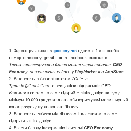
Зареєструватися на
geo-pay.net
одним із 4-х способів:
номер телефону; gmail-пошта; facebook; вконтакте.
Також зареєструвати бізнес можна через додаток
GEO
Economy
завантаживши його у
PlayMarket
та
AppStore.
Встановити зв’язок зі шлюзом
7Gate.Io
7gate.Io@Gmail.Com
та асоціацією підприємців
GEO
Коломия
в системі, а саме відкрийте лінію довіри на суму
мінімум 10 000 грн до кожного, аби користувачі мали ширший
канал розрахунку до вашого бізнесу.
Встановити зв’язок між бізнесом і власником, а саме
відкрити лінію довіри.
Ввести базову інформацію і системі
GEO Economy
: