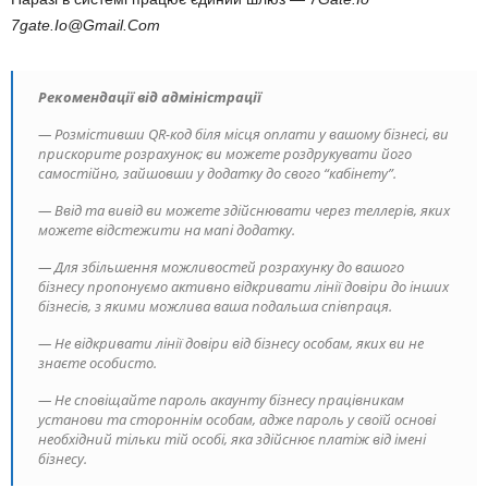
7gate.Io@Gmail.Com
Рекомендації від адміністрації
— Розмістивши QR-код біля місця оплати у вашому бізнесі, ви
прискорите розрахунок; ви можете роздрукувати його
самостійно, зайшовши у додатку до свого “кабінету”.
— Ввід та вивід ви можете здійснювати через теллерів, яких
можете відстежити на мапі додатку.
— Для збільшення можливостей розрахунку до вашого
бізнесу пропонуємо активно відкривати лінії довіри до інших
бізнесів, з якими можлива ваша подальша співпраця.
— Не відкривати лінії довіри від бізнесу особам, яких ви не
знаєте особисто.
— Не сповіщайте пароль акаунту бізнесу працівникам
установи та стороннім особам, адже пароль у своїй основі
необхідний тільки тій особі, яка здійснює платіж від імені
бізнесу.