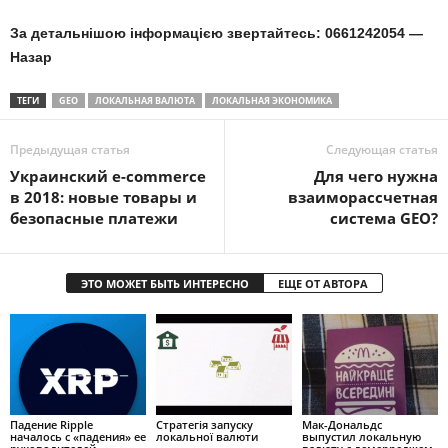
За детальнішою інформацією звертайтесь: 0661242054 —
Назар
ТЕГИ
GEO
ЛОКАЛЬНАЯ ВАЛЮТА
ЛОКАЛЬНАЯ ЭКОНОМИКА
Предыдущая статья
Следующая статья
Украинский e-commerce
Для чего нужна
в 2018: новые товары и
взаиморассчетная
безопасные платежи
система GEO?
ЭТО МОЖЕТ БЫТЬ ИНТЕРЕСНО
ЕЩЕ ОТ АВТОРА
Падение Ripple
Стратегія запуску
Мак-Дональдс
началось с «падения» ее
локальної валюти
выпустил локальную