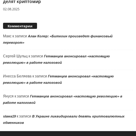
делят криптомир
02.08.2025
Комментарии
Макс
к записи
Алан Колер: «Биткоин произведет финансовый
переворот»
Сергей Шульц
к записи
Гетманцев анонсировал «настоящую
революцию» в работе налоговой
Инесса Беляева
к записи
Гетманцев анонсировал «настоящую
революцию» в работе налоговой
Януся
к записи
Гетманцев анонсировал «настоящую революцию» в
работе налоговой
к записи
slawa19
В Украине ликвидировали девять криптовалютных
обменников