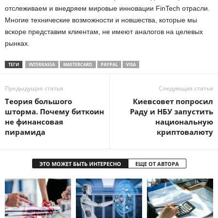
отслеживаем и внедряем мировые инновации FinTech отрасли.
Многие технические возможности и новшества, которые мы
вскоре представим клиентам, не имеют аналогов на целевых
рынках.
ТЕГИ
INTERKASSA
MASTERСARD
PAYPAL
VISA
Предыдущая статья
Следующая статья
Теория большого
Киевсовет попросил
шторма. Почему биткоин
Раду и НБУ запустить
не финансовая
национальную
пирамида
криптовалюту
ЭТО МОЖЕТ БЫТЬ ИНТЕРЕСНО
ЕЩЕ ОТ АВТОРА