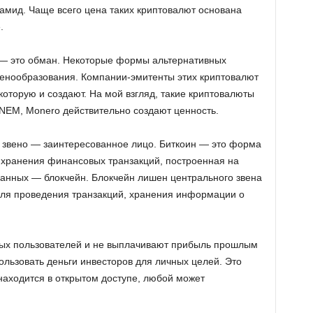
мид. Чаще всего цена таких криптовалют основана
.
ы — это обман. Некоторые формы альтернативных
енообразования. Компании-эмитенты этих криптовалют
оторую и создают. На мой взгляд, такие криптовалюты
in, NEM, Monero действительно создают ценность.
е звено — заинтересованное лицо. Биткоин — это форма
 хранения финансовых транзакций, построенная на
анных — блокчейн. Блокчейн лишен центрального звена
для проведения транзакций, хранения информации о
вых пользователей и не выплачивают прибыль прошлым
ользовать деньги инвесторов для личных целей. Это
находится в открытом доступе, любой может