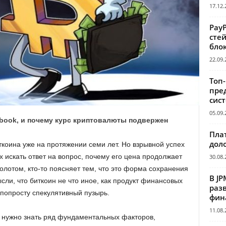
17.12.
Pay
сте
бло
22.09.
Топ
пре
сис
05.09.
book, и почему курс криптовалюты подвержен
Пла
дол
ткоина уже на протяжении семи лет. Но взрывной успех
 искать ответ на вопрос, почему его цена продолжает
30.08.
золотом, кто-то поясняет тем, что это форма сохранения
В JP
сли, что биткоин не что иное, как продукт финансовых
раз
попросту спекулятивный пузырь.
фин
11.08.
ос нужно знать ряд фундаментальных факторов,