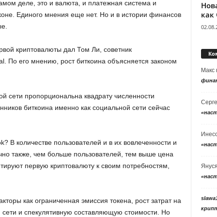
мом деле, это и валюта, и платежная система и
Нов
как
оне. Единого мнения еще нет. Но и в истории финансов
е.
02.08.
вой криптовалюты дал Том Ли, советник
Ко
al. По его мнению, рост биткоина объясняется законом
Макс
фина
бой сети пропорциональна квадрату численности
Серг
онников биткоина именно как социальной сети сейчас
«нас
Инес
? В количестве пользователей и в их вовлеченности и
«нас
очно также, чем больше пользователей, тем выше цена
тируют первую криптовалюту к своим потребностям,
Янус
«нас
slawa
акторы как ограниченная эмиссия токена, рост затрат на
крип
 сети и спекулятивную составляющую стоимости. Но