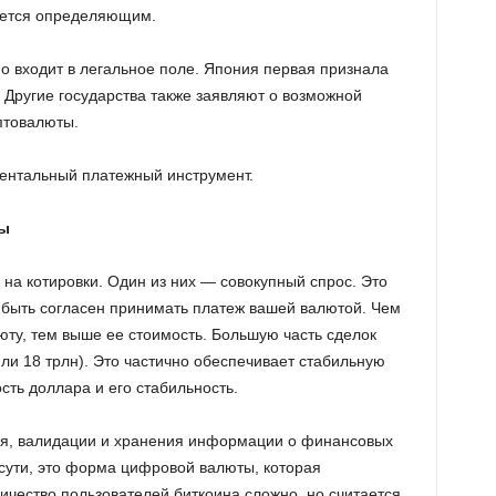
яется определяющим.
о входит в легальное поле. Япония первая признала
 Другие государства также заявляют о возможной
птовалюты.
ментальный платежный инструмент.
ты
на котировки. Один из них — совокупный спрос. Это
 быть согласен принимать платеж вашей валютой. Чем
люту, тем выше ее стоимость. Большую часть сделок
ли 18 трлн). Это частично обеспечивает стабильную
сть доллара и его стабильность.
ия, валидации и хранения информации о финансовых
 сути, это форма цифровой валюты, которая
ичество пользователей биткоина сложно, но считается