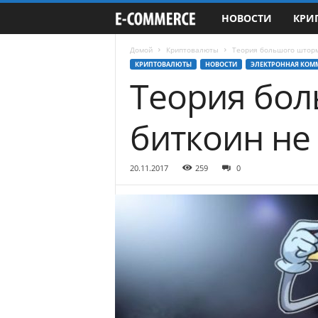
НОВОСТИ
КРИ
e
-
Домой
Криптовалюты
Теория большого шторм
КРИПТОВАЛЮТЫ
НОВОСТИ
ЭЛЕКТРОННАЯ КОМ
Теория бол
C
o
биткоин не
m
20.11.2017
259
0
m
e
r
c
e