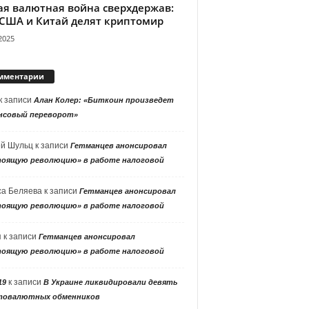
ая валютная война сверхдержав:
 США и Китай делят криптомир
2025
мментарии
к записи
Алан Колер: «Биткоин произведет
нсовый переворот»
ей Шульц
к записи
Гетманцев анонсировал
тоящую революцию» в работе налоговой
са Беляева
к записи
Гетманцев анонсировал
тоящую революцию» в работе налоговой
я
к записи
Гетманцев анонсировал
тоящую революцию» в работе налоговой
к записи
19
В Украине ликвидировали девять
товалютных обменников