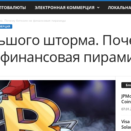
ПТОВАЛЮТЫ
ЭЛЕКТРОННАЯ КОММЕРЦИЯ
ЛОКАЛЬН
а. Почему биткоин не финансовая пирамида
МЕРЦИЯ
ьшого шторма. Поч
 финансовая пирам
Бл
JPM
Coin
07.01.
Visa
Sola