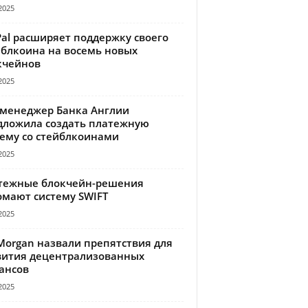
2025
Pal расширяет поддержку своего
йблкоина на восемь новых
кчейнов
2025
-менеджер Банка Англии
дложила создать платежную
тему со стейблкоинами
2025
тежные блокчейн-решения
омают систему SWIFT
2025
Morgan назвали препятствия для
вития децентрализованных
ансов
2025