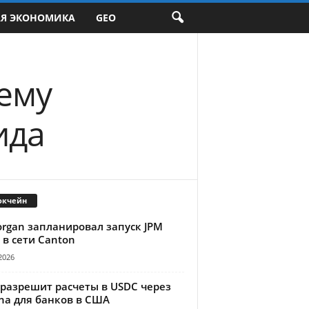
АЯ ЭКОНОМИКА
GEO
ему
ида
окчейн
organ запланировал запуск JPM
 в сети Canton
2026
 разрешит расчеты в USDC через
na для банков в США