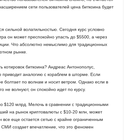
 расширением сети пользователей цена биткоина будет
ся сильной волатильностью. Сегодня курс условно
тра он может преспокойно упасть до $5500, а через
зиции. Что абсолютно немыслимо для традиционных
ютном рынке.
ь котировок биткоина? Андреас Антонополус,
о приводит аналогию с кораблем в шторме. Если
 болтает по волнам и носит ветром. Однако если в
о не волнуют, он спокойно идет по курсу.
о $120 млрд. Мелочь в сравнении с традиционными
ший на рынок криптовалюты с $10-20 млн, может
н все еще остается сетью с крайне ограниченным
в СМИ создает впечатление, что это феномен