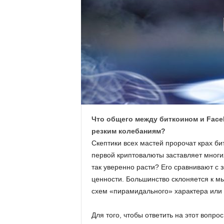
.
c
o
m
.
u
Что общего между биткоином и Face
резким колебаниям?
a
Скептики всех мастей пророчат крах би
первой криптовалюты заставляет многих
так уверенно расти? Его сравнивают с 
ценности. Большинство склоняется к мы
схем «пирамидального» характера или 
Для того, чтобы ответить на этот вопр