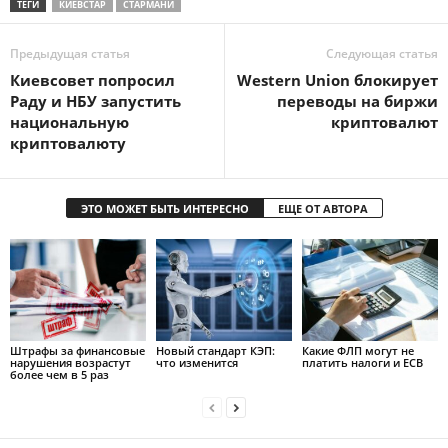
ТЕГИ
КИЕВСТАР
СТАРМАНИ
Предыдущая статья
Следующая статья
Киевсовет попросил
Western Union блокирует
Раду и НБУ запустить
переводы на биржи
национальную
криптовалют
криптовалюту
ЭТО МОЖЕТ БЫТЬ ИНТЕРЕСНО
ЕЩЕ ОТ АВТОРА
Штрафы за финансовые
Новый стандарт КЭП:
Какие ФЛП могут не
нарушения возрастут
что изменится
платить налоги и ЕСВ
более чем в 5 раз