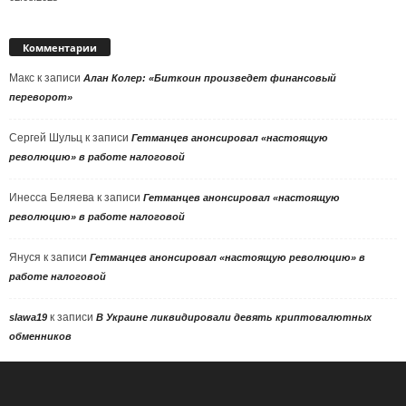
Комментарии
Макс
к записи
Алан Колер: «Биткоин произведет финансовый
переворот»
Сергей Шульц
к записи
Гетманцев анонсировал «настоящую
революцию» в работе налоговой
Инесса Беляева
к записи
Гетманцев анонсировал «настоящую
революцию» в работе налоговой
Януся
к записи
Гетманцев анонсировал «настоящую революцию» в
работе налоговой
к записи
slawa19
В Украине ликвидировали девять криптовалютных
обменников