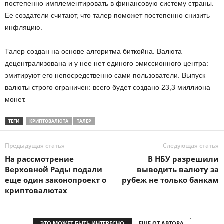
постепенно имплементировать в финансовую систему страны.
Ее создатели считают, что талер поможет постепенно снизить
инфляцию.
Талер создан на основе алгоритма биткойна. Валюта
децентрализована и у нее нет единого эмиссионного центра:
эмитируют его непосредственно сами пользователи. Выпуск
валюты строго ограничен: всего будет создано 23,3 миллиона
монет.
ТЕГИ
КРИПТОВАЛЮТА
ТАЛЕР
Предыдущая статья
Следующая статья
На рассмотрение
В НБУ разрешили
Верховной Рады подали
выводить валюту за
еще один законопроект о
рубеж не только банкам
криптовалютах
ЭТО МОЖЕТ БЫТЬ ИНТЕРЕСНО
ЕЩЕ ОТ АВТОРА