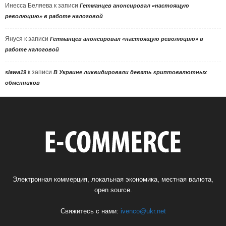
Инесса Беляева
к записи
Гетманцев анонсировал «настоящую
революцию» в работе налоговой
Януся
к записи
Гетманцев анонсировал «настоящую революцию» в
работе налоговой
к записи
slawa19
В Украине ликвидировали девять криптовалютных
обменников
Электронная коммерция, локальная экономика, местная валюта,
open source.
Свяжитесь с нами:
ivenco@ukr.net