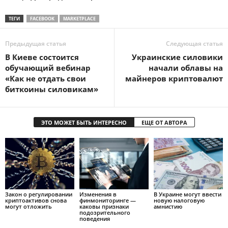
ТЕГИ
FACEBOOK
MARKETPLACE
Предыдущая статья
Следующая статья
В Киеве состоится
Украинские силовики
обучающий вебинар
начали облавы на
«Как не отдать свои
майнеров криптовалют
биткоины силовикам»
ЭТО МОЖЕТ БЫТЬ ИНТЕРЕСНО
ЕЩЕ ОТ АВТОРА
Закон о регулировании
Изменения в
В Украине могут ввести
криптоактивов снова
финмониторинге —
новую налоговую
могут отложить
каковы признаки
амнистию
подозрительного
поведения